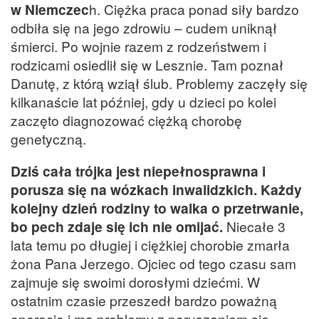
w Niemczec
h. Ciężka praca ponad siły bardzo
odbiła się na jego zdrowiu – cudem uniknął
śmierci. Po wojnie razem z rodzeństwem i
rodzicami osiedlił się w Lesznie. Tam poznał
Danutę, z którą wziął ślub. Problemy zaczęły się
kilkanaście lat później, gdy u dzieci po kolei
zaczęto diagnozować ciężką chorobę
genetyczną.
Dziś cała trójka jest niepełnosprawna i
porusza się na wózkach inwalidzkich. Każdy
kolejny dzień rodziny to walka o przetrwanie,
bo pech zdaje się ich nie omijać.
Niecałe 3
lata temu po długiej i ciężkiej chorobie zmarła
żona Pana Jerzego. Ojciec od tego czasu sam
zajmuje się swoimi dorosłymi dziećmi. W
ostatnim czasie przeszedł bardzo poważną
operację i ma problemy z poruszaniem się –