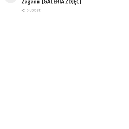
Żaganiu [GALERIA ZDJĘĆ]
0 UDOST.