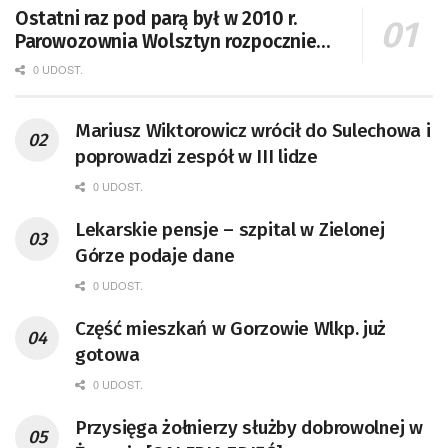
Ostatni raz pod parą był w 2010 r.
Parowozownia Wolsztyn rozpocznie
remont unikatowego Tr5-65
0 UDOST.
Mariusz Wiktorowicz wrócił do Sulechowa i
poprowadzi zespół w III lidze
0 UDOST.
Lekarskie pensje – szpital w Zielonej
Górze podaje dane
0 UDOST.
Część mieszkań w Gorzowie Wlkp. już
gotowa
0 UDOST.
Przysięga żołnierzy służby dobrowolnej w