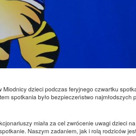
j w Miodnicy dzieci podczas feryjnego czwartku spotka
matem spotkania było bezpieczeństwo najmłodszych
kcjonariuszy miała za cel zwrócenie uwagi dzieci na
potkanie. Naszym zadaniem, jak i rolą rodziców jest