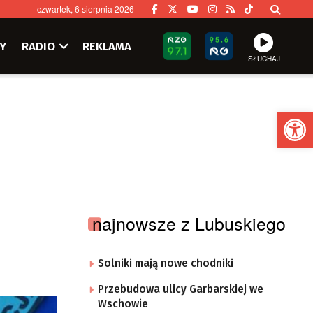
czwartek, 6 sierpnia 2026
Y
RADIO
REKLAMA
SŁUCHAJ
Ot
najnowsze z Lubuskiego
Solniki mają nowe chodniki
Przebudowa ulicy Garbarskiej we
Wschowie