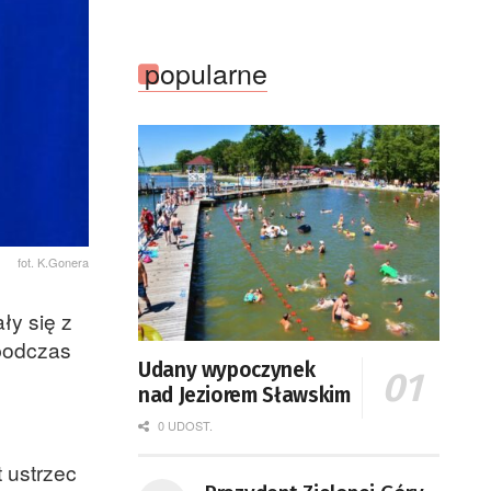
popularne
fot. K.Gonera
ły się z
 podczas
Udany wypoczynek
nad Jeziorem Sławskim
0 UDOST.
 ustrzec