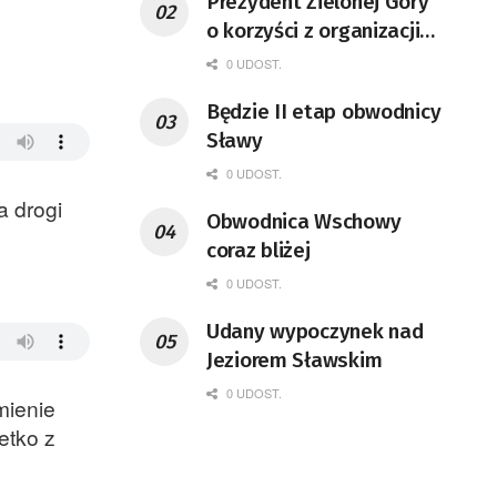
Prezydent Zielonej Góry
o korzyści z organizacji
mety Tour de Pologne
0 UDOST.
Będzie II etap obwodnicy
Sławy
0 UDOST.
a drogi
Obwodnica Wschowy
coraz bliżej
0 UDOST.
Udany wypoczynek nad
Jeziorem Sławskim
0 UDOST.
mienie
etko z