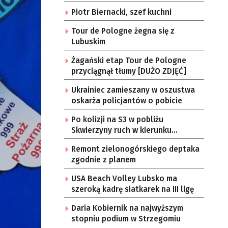
Piotr Biernacki, szef kuchni
Tour de Pologne żegna się z
Lubuskim
Żagański etap Tour de Pologne
przyciągnął tłumy [DUŻO ZDJĘĆ]
Ukrainiec zamieszany w oszustwa
oskarża policjantów o pobicie
Po kolizji na S3 w pobliżu
Skwierzyny ruch w kierunku
Gorzowa Wlkp. jednym pasem
Remont zielonogórskiego deptaka
zgodnie z planem
USA Beach Volley Lubsko ma
szeroką kadrę siatkarek na III ligę
Daria Kobiernik na najwyższym
stopniu podium w Strzegomiu