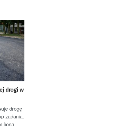
j drogi w
uje drogę
ap zadania.
miliona