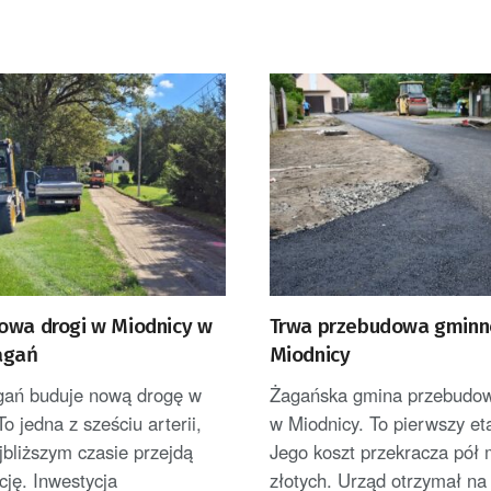
owa drogi w Miodnicy w
Trwa przebudowa gminne
agań
Miodnicy
ań buduje nową drogę w
Żagańska gmina przebudow
To jedna z sześciu arterii,
w Miodnicy. To pierwszy et
jbliższym czasie przejdą
Jego koszt przekracza pół 
ję. Inwestycja
złotych. Urząd otrzymał na