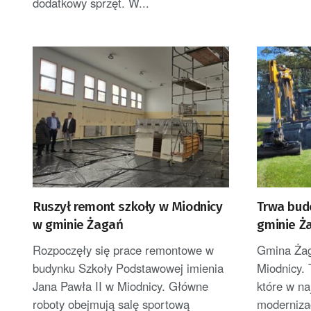
dodatkowy sprzęt. W...
Ruszył remont szkoły w Miodnicy
Trwa bud
w gminie Żagań
gminie Ż
Rozpoczęły się prace remontowe w
Gmina Żag
budynku Szkoły Podstawowej imienia
Miodnicy. 
Jana Pawła II w Miodnicy. Główne
które w na
roboty obejmują salę sportową
modernizac