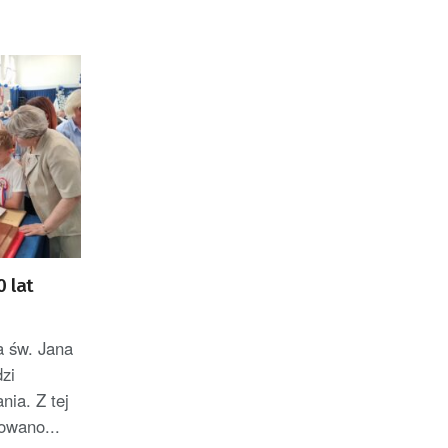
 lat
 św. Jana
zi
nia. Z tej
owano...