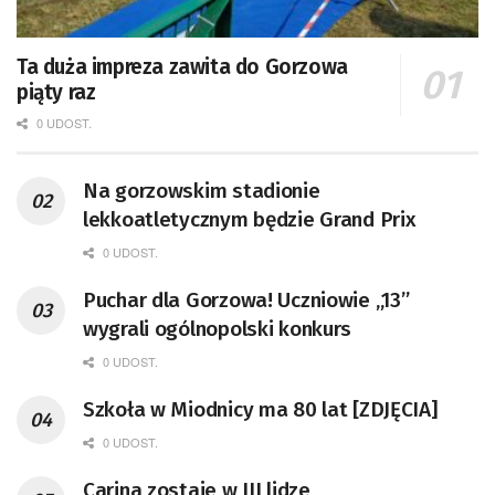
Ta duża impreza zawita do Gorzowa
piąty raz
0 UDOST.
Na gorzowskim stadionie
lekkoatletycznym będzie Grand Prix
0 UDOST.
Puchar dla Gorzowa! Uczniowie „13”
wygrali ogólnopolski konkurs
0 UDOST.
Szkoła w Miodnicy ma 80 lat [ZDJĘCIA]
0 UDOST.
Carina zostaje w III lidze