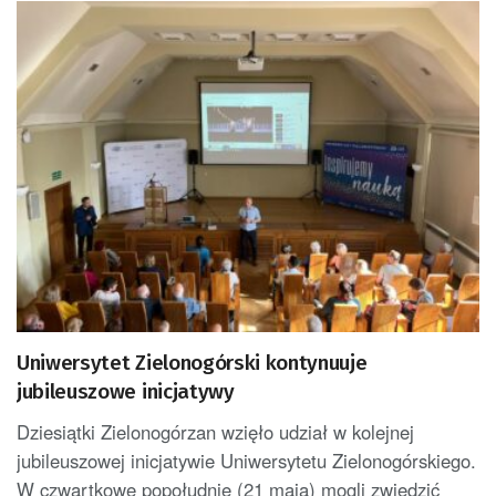
Uniwersytet Zielonogórski kontynuuje
jubileuszowe inicjatywy
Dziesiątki Zielonogórzan wzięło udział w kolejnej
jubileuszowej inicjatywie Uniwersytetu Zielonogórskiego.
W czwartkowe popołudnie (21 maja) mogli zwiedzić