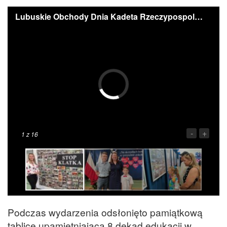
Lubuskie Obchody Dnia Kadeta Rzeczypospolitej/Fot. Łukasz Kulczyński/Gorzów/FB
-
+
1
z 16
Podczas wydarzenia odsłonięto pamiątkową
tablicę upamiętniającą 8 dekad edukacji w