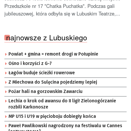
Przedszkole nr 17 "Chatka Puchatka". Podczas gali
jubileuszowej, która odbyła się w Lubuskim Teatrze,...
najnowsze z Lubuskiego
Powiat + gmina = remont drogi w Połupinie
Ośno i korzyści z G-7
Łagów buduje ścieżki rowerowe
Z Miechowa do Sulęcina pojedziemy lepiej
Pożar hali na gorzowskim Zawarciu
Lechia o krok od awansu do II ligi! Zielonogórzanie
rozbili Karkonosze
MP U15 i U19 w pięcioboju dobiegły końca
Paweł Pawlikowski nagrodzony na festiwalu w Cannes