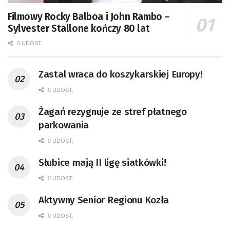
Filmowy Rocky Balboa i John Rambo –
Sylvester Stallone kończy 80 lat
0 UDOST.
Zastal wraca do koszykarskiej Europy!
0 UDOST.
Żagań rezygnuje ze stref płatnego
parkowania
0 UDOST.
Słubice mają II ligę siatkówki!
0 UDOST.
Aktywny Senior Regionu Kozła
0 UDOST.