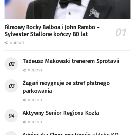
Filmowy Rocky Balboa i John Rambo –
Sylvester Stallone kończy 80 lat
0 UDOST.
Tadeusz Makowski trenerem Sprotavii
0 UDOST.
Żagań rezygnuje ze stref płatnego
parkowania
0 UDOST.
Aktywny Senior Regionu Kozła
0 UDOST.
Agnieszka Chyrc występuje z klubu KO