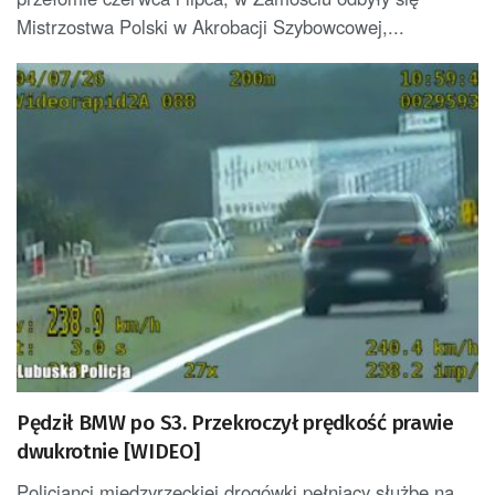
Mistrzostwa Polski w Akrobacji Szybowcowej,...
Pędził BMW po S3. Przekroczył prędkość prawie
dwukrotnie [WIDEO]
Policjanci międzyrzeckiej drogówki pełniący służbę na