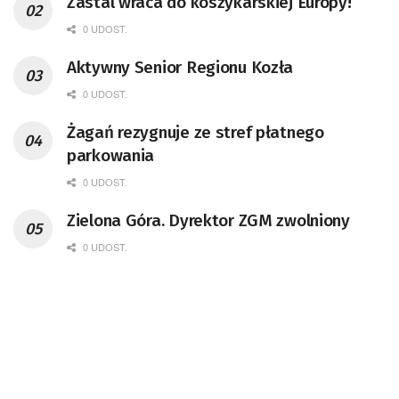
Zastal wraca do koszykarskiej Europy!
0 UDOST.
Aktywny Senior Regionu Kozła
0 UDOST.
Żagań rezygnuje ze stref płatnego
parkowania
0 UDOST.
Zielona Góra. Dyrektor ZGM zwolniony
0 UDOST.