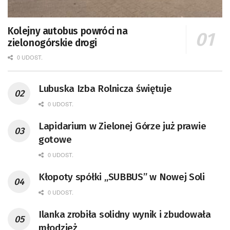
Kolejny autobus powróci na
zielonogórskie drogi
0 UDOST.
Lubuska Izba Rolnicza świętuje
0 UDOST.
Lapidarium w Zielonej Górze już prawie
gotowe
0 UDOST.
Kłopoty spółki „SUBBUS” w Nowej Soli
0 UDOST.
Ilanka zrobiła solidny wynik i zbudowała
młodzież