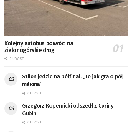
Kolejny autobus powróci na
zielonogórskie drogi
0 UDOST.
Stilon jedzie na półfinał. „To jak gra o pół
miliona”
0 UDOST.
Grzegorz Kopernicki odszedł z Cariny
Gubin
0 UDOST.