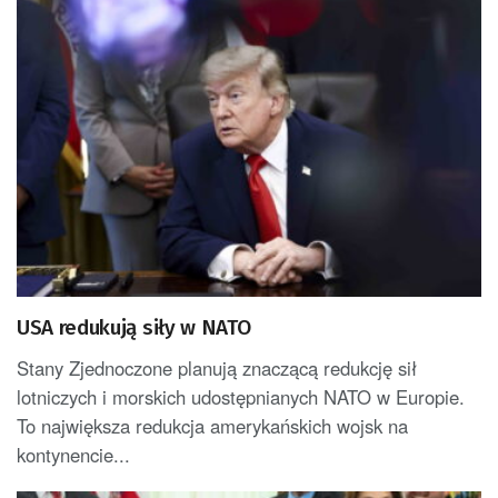
USA redukują siły w NATO
Stany Zjednoczone planują znaczącą redukcję sił
lotniczych i morskich udostępnianych NATO w Europie.
To największa redukcja amerykańskich wojsk na
kontynencie...