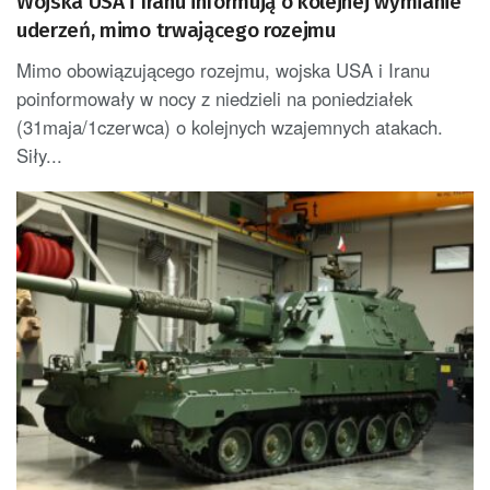
Wojska USA i Iranu informują o kolejnej wymianie
uderzeń, mimo trwającego rozejmu
Mimo obowiązującego rozejmu, wojska USA i Iranu
poinformowały w nocy z niedzieli na poniedziałek
(31maja/1czerwca) o kolejnych wzajemnych atakach.
Siły...