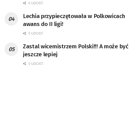
0 UDOST.
Lechia przypieczętowała w Polkowicach
awans do II ligi!
0 UDOST.
Zastal wicemistrzem Polski!!! A może być
jeszcze lepiej
0 UDOST.