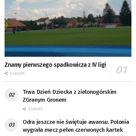
Znamy pierwszego spadkowicza z IV ligi
0 UDOST.
Trwa Dzień Dziecka z zielonogórskim
ZGranym Gronem
0 UDOST.
Odra jeszcze nie świętuje awansu. Polonia
wygrała mecz pełen czerwonych kartek