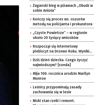
Żagański bieg w piżamach „Obudź w
sobie Anioła”
Kończy się proces ws. oszustw
metodą na policjanta i prokuratora
„Czyste Powietrze” – w regionie
około 20 tysięcy wniosków
Rozpoczął się internetowy
plebiscyt na Drzewo Roku. Wyniki 1
lipca
Dziś dzień dziecka. Czego życzyć
najmłodszym? [sonda]
Mija 100. rocznica urodzin Marilyn
Monroe
Leśnicy przypominają zasady
zachowania się w lesie
Niski stan rzeki i remont.