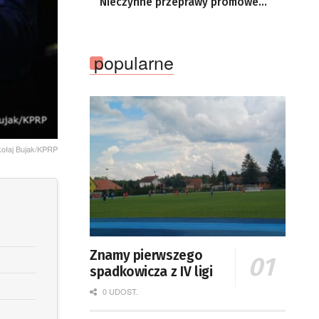
Nieczynne przeprawy promowe
przez Odrę
popularne
kołaj Bujak/KPRP
Znamy pierwszego
spadkowicza z IV ligi
0 UDOST.