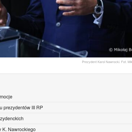
Prezydent Karol Nawrocki. Fot. Mi
emocje
gu prezydentów III RP
rezydenckich
y K. Nawrockiego