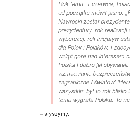
Rok temu, 1 czerwca, Polacy
od początku mówił jasno: „P
Nawrocki został prezydentem
prezydentury, rok realizac
wyborczej, rok inicjatyw u
dla Polek i Polaków. I zdec
wziąć górę nad interesem o
Polska i dobro jej obywatel
wzmacnianie bezpieczeństwa
zagraniczne i światowi lid
wszystkim był to rok blisko
temu wygrała Polska. To n
– słyszymy.