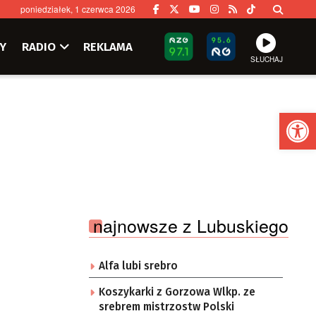
poniedziałek, 1 czerwca 2026
Y
RADIO
REKLAMA
SŁUCHAJ
Ot
najnowsze z Lubuskiego
Alfa lubi srebro
Koszykarki z Gorzowa Wlkp. ze
srebrem mistrzostw Polski