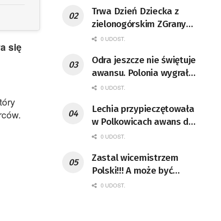
Trwa Dzień Dziecka z
zielonogórskim ZGranym
Gronem
0 UDOST.
a się
Odra jeszcze nie świętuje
awansu. Polonia wygrała
mecz pełen czerwonych
0 UDOST.
kartek
tóry
Lechia przypieczętowała
rców.
w Polkowicach awans do
II ligi!
0 UDOST.
Zastal wicemistrzem
Polski!!! A może być
jeszcze lepiej
0 UDOST.