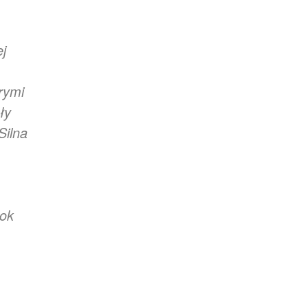
j
rymi
ły
Silna
Rok