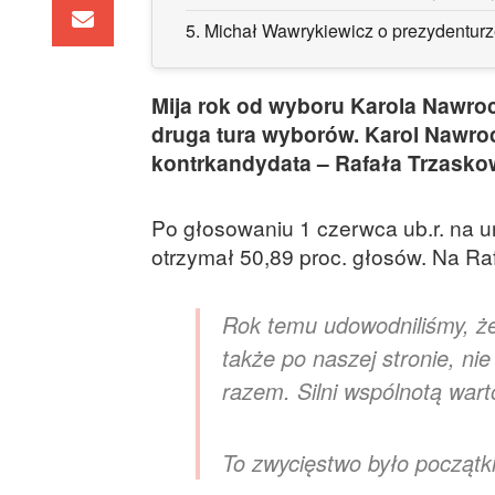
5.
Michał Wawrykiewicz o prezydentur
Mija rok od wyboru Karola Nawroc
druga tura wyborów. Karol Nawroc
kontrkandydata – Rafała Trzasko
Po głosowaniu 1 czerwca ub.r. na 
otrzymał 50,89 proc. głosów. Na R
Rok temu udowodniliśmy, że
także po naszej stronie, ni
razem. Silni wspólnotą wart
To zwycięstwo było początk