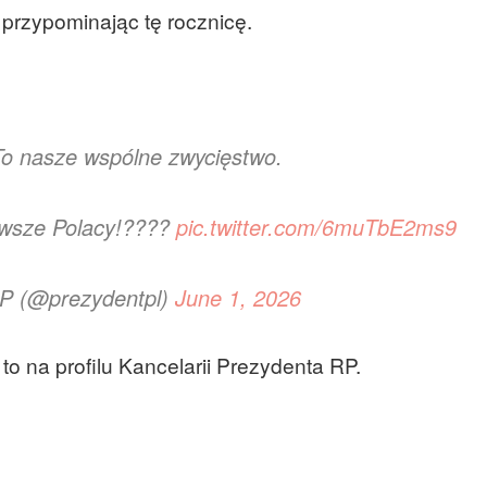
 przypominając tę rocznicę.
To nasze wspólne zwycięstwo.
erwsze Polacy!????
pic.twitter.com/6muTbE2ms9
RP (@prezydentpl)
June 1, 2026
to na profilu Kancelarii Prezydenta RP.