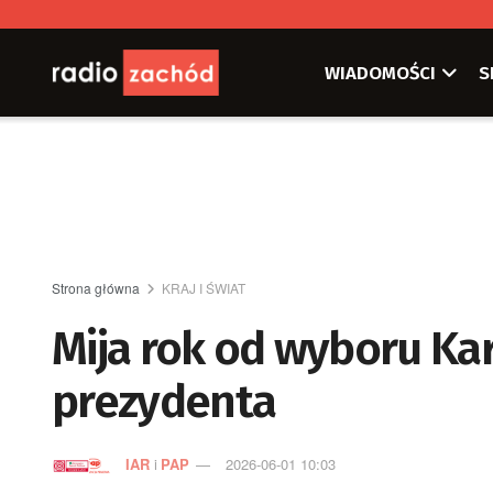
WIADOMOŚCI
S
Strona główna
KRAJ I ŚWIAT
Mija rok od wyboru Ka
prezydenta
IAR
i
PAP
2026-06-01 10:03