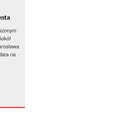
enta
oszonym
Sokół
arosława
data na