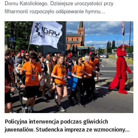
Domu Katolickiego. Dzisiejsze uroczystości przy
filharmonii rozpoczęło odśpiewanie hymnu...
Policyjna interwencja podczas gliwickich
juwenaliów. Studencka impreza ze wzmocnionym
policyjnym zabezpieczeniem