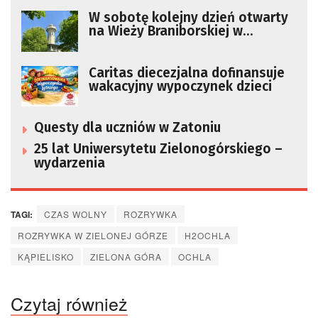
W sobotę kolejny dzień otwarty
na Wieży Braniborskiej w
Zielonej Górze
Caritas diecezjalna dofinansuje
wakacyjny wypoczynek dzieci
Questy dla uczniów w Zatoniu
25 lat Uniwersytetu Zielonogórskiego –
wydarzenia
TAGI:
CZAS WOLNY
ROZRYWKA
ROZRYWKA W ZIELONEJ GÓRZE
H2OCHLA
KĄPIELISKO
ZIELONA GÓRA
OCHLA
Czytaj również