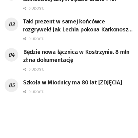
0 UDOST.
Taki prezent w samej końcówce
rozgrywek! Jak Lechia pokona Karkonosze
to będzie blisko II ligi!
0 UDOST.
Będzie nowa łącznica w Kostrzynie. 8 mln
zł na dokumentację
0 UDOST.
Szkoła w Miodnicy ma 80 lat [ZDJĘCIA]
0 UDOST.