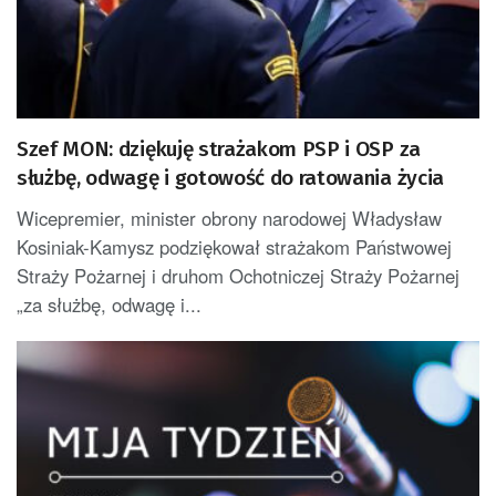
Szef MON: dziękuję strażakom PSP i OSP za
służbę, odwagę i gotowość do ratowania życia
Wicepremier, minister obrony narodowej Władysław
Kosiniak-Kamysz podziękował strażakom Państwowej
Straży Pożarnej i druhom Ochotniczej Straży Pożarnej
„za służbę, odwagę i...