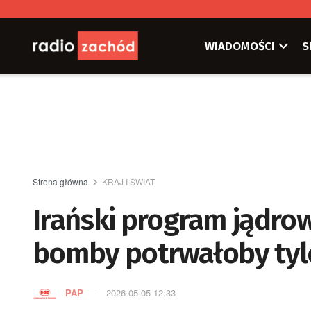
WIADOMOŚCI
S
Strona główna
KRAJ I ŚWIAT
Irański program jądro
bomby potrwałoby tyl
PAP
2026-05-05 12:33