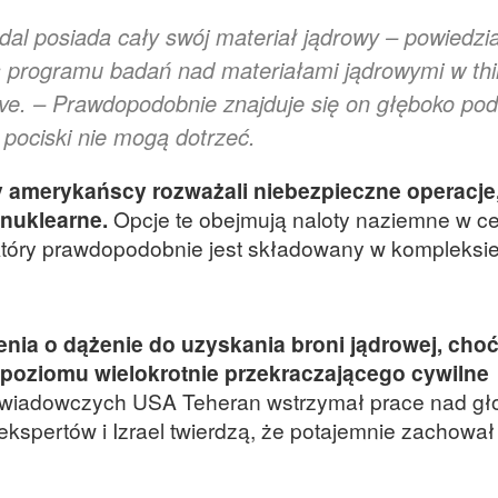
al posiada cały swój materiał jądrowy – powiedzia
s programu badań nad materiałami jądrowymi w thi
tive. – Prawdopodobnie znajduje się on głęboko pod
 pociski nie mogą dotrzeć.
 amerykańscy rozważali niebezpieczne operacje,
 nuklearne.
Opcje te obejmują naloty naziemne w ce
óry prawdopodobnie jest składowany w kompleksie 
enia o dążenie do uzyskania broni jądrowej, cho
poziomu wielokrotnie przekraczającego cywilne
wiadowczych USA Teheran wstrzymał prace nad gł
ekspertów i Izrael twierdzą, że potajemnie zachował