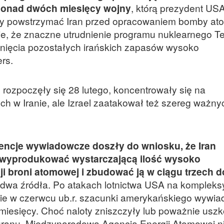
 ponad dwóch miesięcy wojny
, którą prezydent US
 by powstrzymać Iran przed opracowaniem bomby at
e, że znaczne utrudnienie programu nuklearnego T
nięcia pozostałych irańskich zapasów wysoko
rs.
e rozpoczęły się 28 lutego, koncentrowały się na
 w Iranie, ale Izrael zaatakował też szereg ważny
encje wywiadowcze doszły do wniosku, że Iran
 wyprodukować wystarczającą ilość wysoko
 broni atomowej i zbudować ją w ciągu trzech d
dwa źródła. Po atakach lotnictwa USA na kompleks
nie w czerwcu ub.r. szacunki amerykańskiego wywia
 miesięcy. Choć naloty zniszczyły lub poważnie uszk
 uranu, Międzynarodowa Agencja Energii Atomowej n