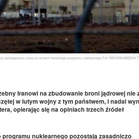
żący wzbogacaniu uranu w ramach irańskiego programu nuklearnego Fot. PAP/EPA/ABED
ebny Iranowi na zbudowanie broni jądrowej nie 
czętej w lutym wojny z tym państwem, i nadal wy
ra, opierając się na opiniach trzech źródeł
o programu nuklearnego pozostają zasadniczo