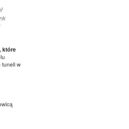
ł
nk
 które
lu
tuneli w
ć
owicą