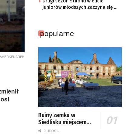
Drugi sezon Stilonu w elicie
juniorów młodszych zaczyna się w
sobotę
popularne
IN TAHERKENAREH
zmienił
nosi
Ruiny zamku w
Siedlisku miejscem
święta plonów
0 UDOST.