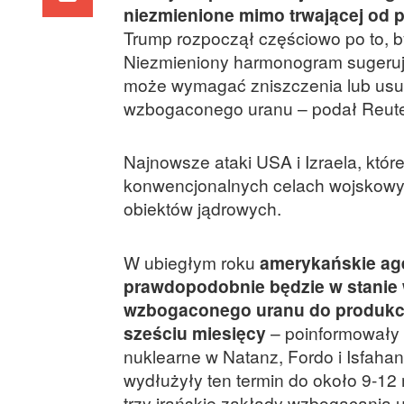
niezmienione mimo trwającej od
Trump rozpoczął częściowo po to,
Niezmieniony harmonogram sugeruj
może wymagać zniszczenia lub usu
wzbogaconego uranu – podał Reute
Najnowsze ataki USA i Izraela, któr
konwencjonalnych celach wojskowych
obiektów jądrowych.
W ubiegłym roku
amerykańskie ag
prawdopodobnie będzie w stanie
wzbogaconego uranu do produkcji
sześciu miesięcy
– poinformowały 
nuklearne w Natanz, Fordo i Isfaha
wydłużyły ten termin do około 9-12
trzy irańskie zakłady wzbogacania