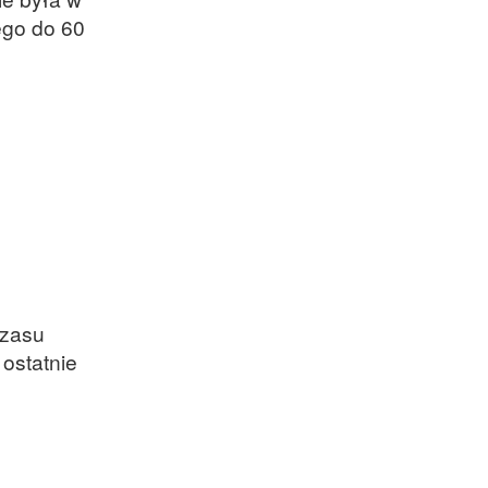
Genewie, przedsiębiorca i
ego do 60
nauczyciel akademicki,
doktor habilitowany nauk
fizycznych, koordynator
Rady Sektorowej ds.
Kompetencji Przemysłu
Lotniczo-Kosmicznego
oraz członek Komitetu
Badań Kosmicznych i
Satelitarnych PAN.
czasu
ostatnie