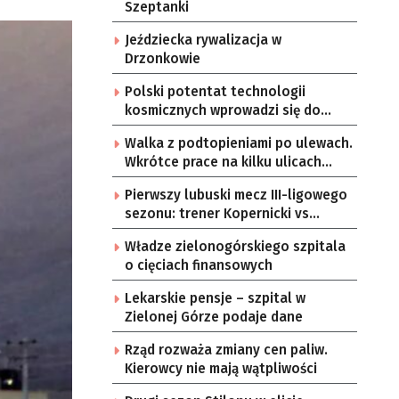
Szeptanki
Jeździecka rywalizacja w
Drzonkowie
Polski potentat technologii
kosmicznych wprowadzi się do
Zielonej Góry
Walka z podtopieniami po ulewach.
Wkrótce prace na kilku ulicach
Gorzowa
Pierwszy lubuski mecz III-ligowego
sezonu: trener Kopernicki vs
starzy znajomi
Władze zielonogórskiego szpitala
o cięciach finansowych
Lekarskie pensje – szpital w
Zielonej Górze podaje dane
Rząd rozważa zmiany cen paliw.
Kierowcy nie mają wątpliwości