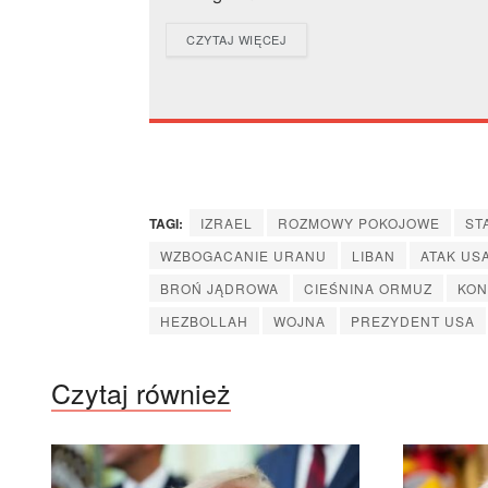
DETAILS
CZYTAJ WIĘCEJ
TAGI:
IZRAEL
ROZMOWY POKOJOWE
ST
WZBOGACANIE URANU
LIBAN
ATAK US
BROŃ JĄDROWA
CIEŚNINA ORMUZ
KON
HEZBOLLAH
WOJNA
PREZYDENT USA
Czytaj również