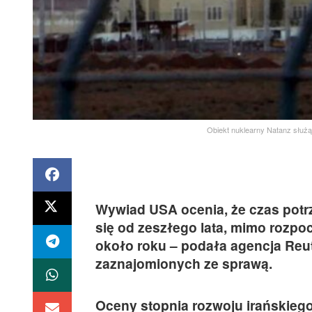
Obiekt nuklearny Natanz słu
Wywiad USA ocenia, że czas potrz
się od zeszłego lata, mimo rozpo
około roku – podała agencja Reute
zaznajomionych ze sprawą.
Oceny stopnia rozwoju irańskieg