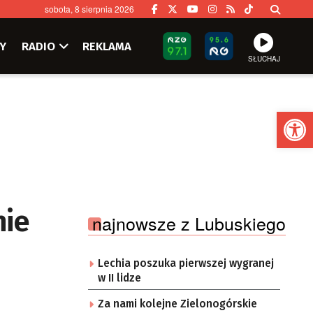
sobota, 8 sierpnia 2026
Y
RADIO
REKLAMA
SŁUCHAJ
Ot
nie
najnowsze z Lubuskiego
Lechia poszuka pierwszej wygranej
w II lidze
Za nami kolejne Zielonogórskie