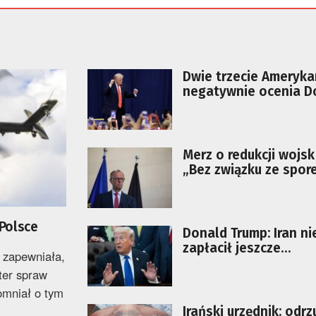
Dwie trzecie Ameryk
negatywnie ocenia D
Trumpa
Merz o redukcji wojsk
„Bez związku ze spor
Trumpem”
Polsce
Donald Trump: Iran ni
zapłacił jeszcze
 zapewniała,
wystarczająco wysoki
ter spraw
za to, co zrobił
omniał o tym
Irański urzędnik: odr