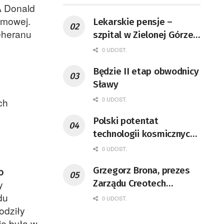
A Donald
omowej.
Lekarskie pensje –
eheranu
szpital w Zielonej Górze
podaje dane
0 UDOST.
Będzie II etap obwodnicy
Sławy
0 UDOST.
ch
Polski potentat
technologii kosmicznych
wprowadzi się do Zielonej
0 UDOST.
Góry
Grzegorz Brona, prezes
o
Zarządu Creotech
y
Instruments S.A. Fizyk,
du
0 UDOST.
naukowiec, były
odziły
pracownik CERN w
ie była w