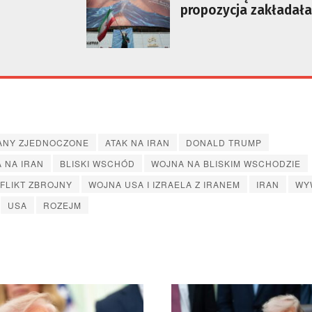
propozycja zakładała
otwarcie cieśniny Or
ANY ZJEDNOCZONE
ATAK NA IRAN
DONALD TRUMP
A NA IRAN
BLISKI WSCHÓD
WOJNA NA BLISKIM WSCHODZIE
FLIKT ZBROJNY
WOJNA USA I IZRAELA Z IRANEM
IRAN
WY
USA
ROZEJM