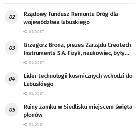
Rządowy Fundusz Remontu Dróg dla
województwa lubuskiego
0 UDOST.
Grzegorz Brona, prezes Zarządu Creotech
Instruments S.A. Fizyk, naukowiec, były
pracownik CERN w Genewie,
0 UDOST.
przedsiębiorca i nauczyciel akademicki,
Lider technologii kosmicznych wchodzi do
doktor habilitowany nauk fizycznych,
Lubuskiego
koordynator Rady Sektorowej ds.
Kompetencji Przemysłu Lotniczo-
0 UDOST.
Kosmicznego oraz członek Komitetu
Ruiny zamku w Siedlisku miejscem święta
Badań Kosmicznych i Satelitarnych PAN.
plonów
0 UDOST.