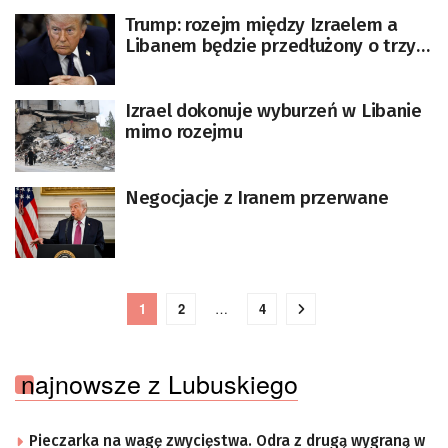
Trump: rozejm między Izraelem a
Libanem będzie przedłużony o trzy
tygodnie
Izrael dokonuje wyburzeń w Libanie
mimo rozejmu
Negocjacje z Iranem przerwane
1
2
…
4
najnowsze z Lubuskiego
Pieczarka na wagę zwycięstwa. Odra z drugą wygraną w