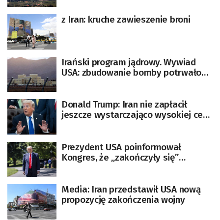
z Iran: kruche zawieszenie broni
Irański program jądrowy. Wywiad
USA: zbudowanie bomby potrwałoby
tyle samo, co przed wojną
Donald Trump: Iran nie zapłacił
jeszcze wystarczająco wysokiej ceny
za to, co zrobił
Prezydent USA poinformował
Kongres, że „zakończyły się”
działania wojenne z Iranem
Media: Iran przedstawił USA nową
propozycję zakończenia wojny