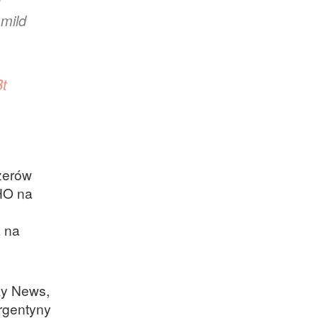
 mild
Bt
żerów
HO na
a na
ky News,
rgentyny