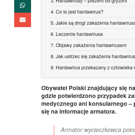
3.
Hantawirusy – prezent od gryzoni
4.
Co to jest hantawirus?
5.
Jakie są drogi zakażenia hantawiru
6.
Leczenie hantawirusa
7.
Objawy zakażenia hantawirusem
8.
Jak ustrzec się zakażenia hantawir
9.
Hantawirus przekazany z człowieka
Obywatel Polski znajdujący się n
gdzie potwierdzono przypadek za
medycznego ani konsularnego – 
się na informacje armatora.
Armator wycieczkowca poin