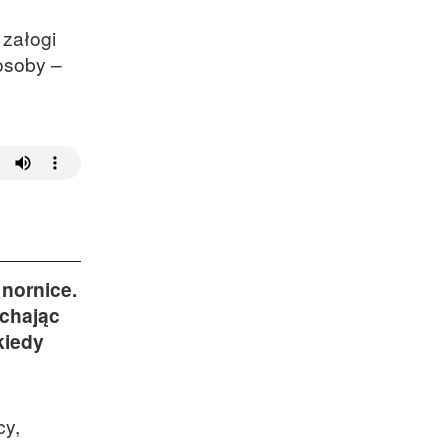
 załogi
osoby –
 nornice.
ychając
kiedy
cy,