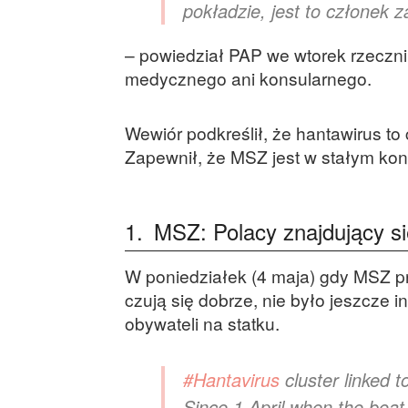
pokładzie, jest to członek z
– powiedział PAP we wtorek rzeczni
medycznego ani konsularnego.
Wewiór podkreślił, że hantawirus to
Zapewnił, że MSZ jest w stałym kon
1.
MSZ: Polacy znajdujący si
W poniedziałek (4 maja) gdy MSZ p
czują się dobrze, nie było jeszcze i
obywateli na statku.
#Hantavirus
cluster linked t
Since 1 April when the boat