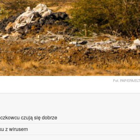
Fot. PAP/EPA/
eczkowcu czują się dobrze
ku z wirusem