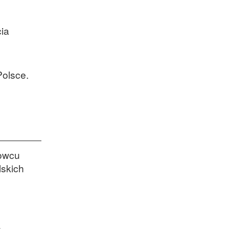
ia
Polsce.
kowcu
lskich
e