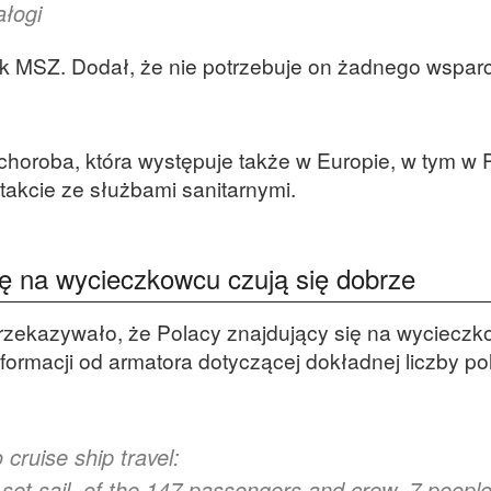
ałogi
k MSZ. Dodał, że nie potrzebuje on żadnego wsparc
 choroba, która występuje także w Europie, w tym w 
takcie ze służbami sanitarnymi.
ę na wycieczkowcu czują się dobrze
rzekazywało, że Polacy znajdujący się na wyciecz
nformacji od armatora dotyczącej dokładnej liczby po
o cruise ship travel:
 set sail, of the 147 passengers and crew, 7 peopl