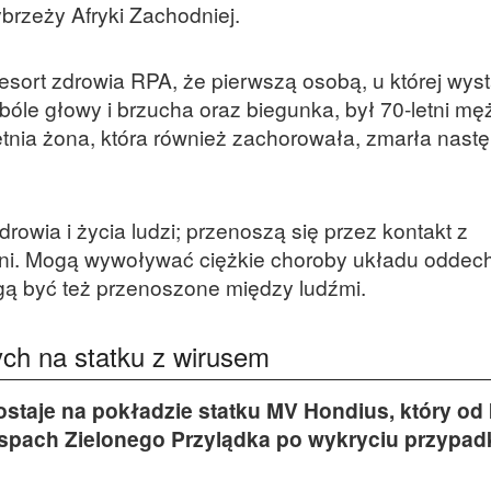
rzeży Afryki Zachodniej.
esort zdrowia RPA, że pierwszą osobą, u której wyst
bóle głowy i brzucha oraz biegunka, był 70-letni mę
etnia żona, która również zachorowała, zmarła nast
rowia i życia ludzi; przenoszą się przez kontakt z
oni. Mogą wywoływać ciężkie choroby układu odde
ą być też przenoszone między ludźmi.
ych na statku z wirusem
zostaje na pokładzie statku MV Hondius, który od 
yspach Zielonego Przylądka po wykryciu przypa