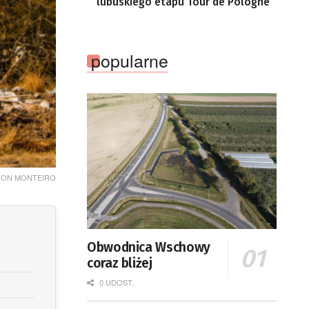
lubuskiego etapu Tour de Pologne
popularne
ELTON MONTEIRO
Obwodnica Wschowy
coraz bliżej
0 UDOST.