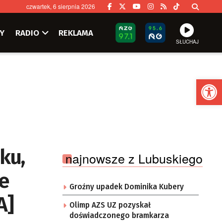
czwartek, 6 sierpnia 2026
Y
RADIO
REKLAMA
SŁUCHAJ
Ot
ku,
najnowsze z Lubuskiego
e
Groźny upadek Dominika Kubery
A]
Olimp AZS UZ pozyskał
doświadczonego bramkarza