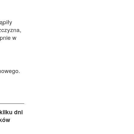
ąpiły
żczyzna,
ępnie w
chowego.
kilku dni
dków