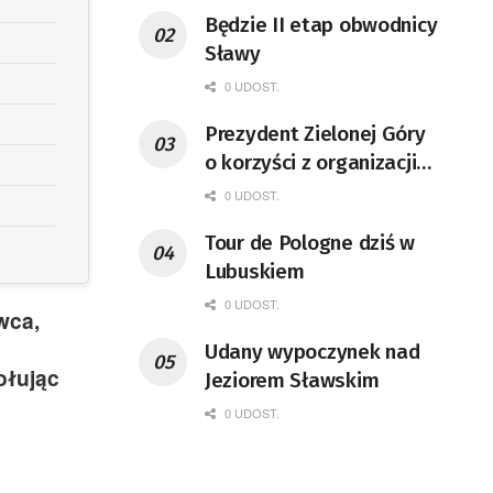
Będzie II etap obwodnicy
Sławy
0 UDOST.
Prezydent Zielonej Góry
o korzyści z organizacji
mety Tour de Pologne
0 UDOST.
Tour de Pologne dziś w
Lubuskiem
0 UDOST.
wca,
Udany wypoczynek nad
ołując
Jeziorem Sławskim
0 UDOST.