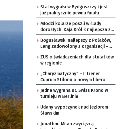
Stal wygrała w Bydgoszczy i jest
już praktycznie pewna finału
Młodzi kolarze poszli w ślady
dorosłych. Kaja Królik najlepsza z
Lubuszanek w Tour de Pologne
Bogusławski najlepszy z Polaków,
Junior
Lang zadowolony z organizacji –
komentarze po 3. etapie Tour de
ZUS o świadczeniach dla stulatków
Pologne
w regionie
„Charyzmatyczny” – II trener
Cuprum Stilonu o nowym libero
Jedna wygrana BC Swiss Krono w
turnieju w Berlinie
Udany wypoczynek nad Jeziorem
Sławskim
Jonathan Milan zwycięzcą