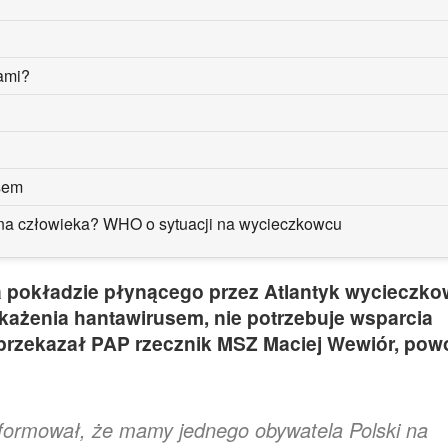
sami?
usem
 na człowieka? WHO o sytuacji na wycieczkowcu
a pokładzie płynącego przez Atlantyk wycieczko
każenia hantawirusem, nie potrzebuje wsparcia
przekazał PAP rzecznik MSZ Maciej Wewiór, pow
formował, że mamy jednego obywatela Polski na