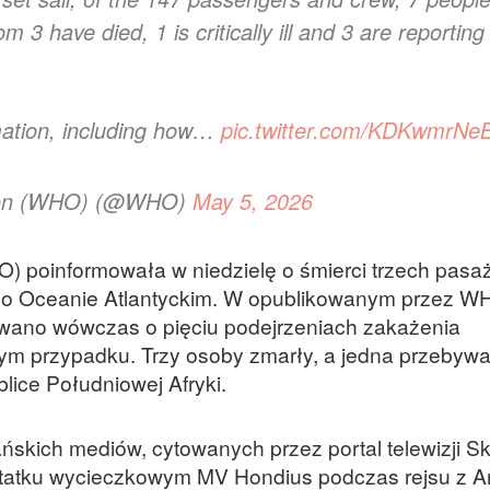
3 have died, 1 is critically ill and 3 are reporting
mation, including how…
pic.twitter.com/KDKwmrNe
tion (WHO) (@WHO)
May 5, 2026
) poinformowała w niedzielę o śmierci trzech pasa
po Oceanie Atlantyckim. W opublikowanym przez W
owano wówczas o pięciu podejrzeniach zakażenia
ym przypadku. Trzy osoby zmarły, a jedna przebyw
lice Południowej Afryki.
ńskich mediów, cytowanych przez portal telewizji S
statku wycieczkowym MV Hondius podczas rejsu z A