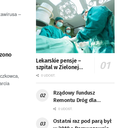
tawirusa –
dzono
Lekarskie pensje –
szpital w Zielonej
Górze podaje dane
eczkowca,
0 UDOST.
arcia
Rządowy Fundusz
Remontu Dróg dla
województwa lubuskiego
0 UDOST.
Ostatni raz pod parą był