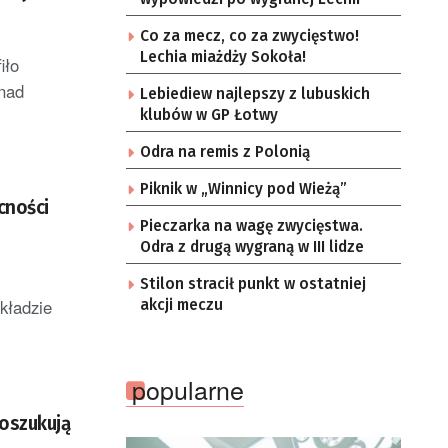
Co za mecz, co za zwycięstwo!
Lechia miażdży Sokoła!
iło
 nad
Lebiediew najlepszy z lubuskich
klubów w GP Łotwy
Odra na remis z Polonią
Piknik w „Winnicy pod Wieżą”
cności
Pieczarka na wagę zwycięstwa.
Odra z drugą wygraną w III lidze
Stilon stracił punkt w ostatniej
kładzie
akcji meczu
popularne
poszukują