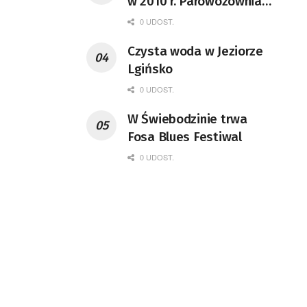
w 2010 r. Parowozownia
Wolsztyn rozpocznie
0 UDOST.
remont unikatowego Tr5-
Czysta woda w Jeziorze
65
Lgińsko
0 UDOST.
W Świebodzinie trwa
Fosa Blues Festiwal
0 UDOST.