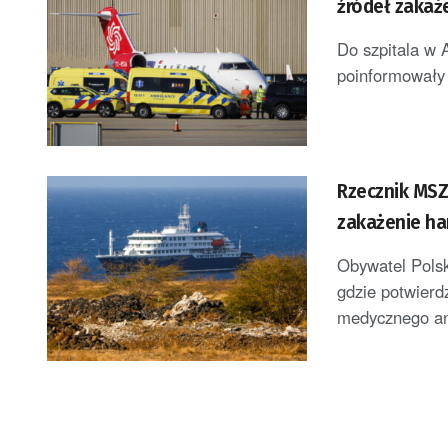
źródeł zakaż
Do szpitala w 
poinformowały 
Rzecznik MSZ:
zakażenie ha
[AKTUALIZACJ
Obywatel Polsk
gdzie potwierd
medycznego ani