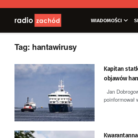
WIADOMOŚCI
S
Tag:
hantawirusy
Kapitan stat
objawów han
Jan Dobrogows
poinformował w
Kwarantanna 