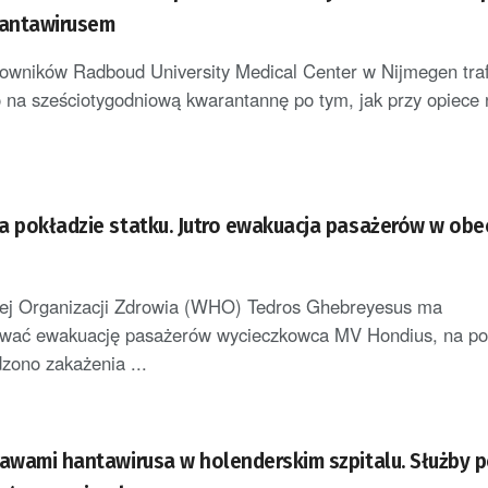
antawirusem
wników Radboud University Medical Center w Nijmegen traf
na sześciotygodniową kwarantannę po tym, jak przy opiece
a pokładzie statku. Jutro ewakuacja pasażerów w obe
j Organizacji Zdrowia (WHO) Tedros Ghebreyesus ma
wać ewakuację pasażerów wycieczkowca MV Hondius, na po
dzono zakażenia ...
jawami hantawirusa w holenderskim szpitalu. Służby 