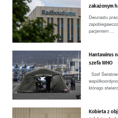
zakażonym h
Dwunastu praco
zapobiegawczo 
pacjentem ...
Hantawirus n
szefa WHO
Szef Światowe
współkoordyno
którego stwier
Kobieta z ob