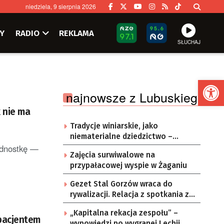
niedziela, 9 sierpnia 2026
Y
RADIO
REKLAMA
SŁUCHAJ
Ot
najnowsze z Lubuskiego
k nie ma
Tradycje winiarskie, jako
niematerialne dziedzictwo –
ednostkę —
konsultacje i projekt
Zajęcia surwiwalowe na
przypałacowej wyspie w Żaganiu
Gezet Stal Gorzów wraca do
rywalizacji. Relacja z spotkania z
częstochowskimi lwami u nas!
„Kapitalna rekacja zespołu” –
 pacjentem
wypowiedzi po wygranej Lechii