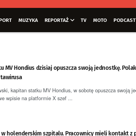
PORT
MUZYKA
REPORTAŻ
TV
MOTO
PODCAST
ku MV Hondius dzisiaj opuszcza swoją jednostkę. Pola
tawirusa
ki, kapitan statku MV Hondius, w sobotę opuszcza swoją j
e wpisie na platformie X szef ...
w holenderskim szpitalu. Pracownicy mieli kontakt z