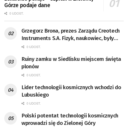
Górze podaje dane
0 UDOST.
Grzegorz Brona, prezes Zarządu Creotech
Instruments S.A. Fizyk, naukowiec, były
pracownik CERN w Genewie,
0 UDOST.
przedsiębiorca i nauczyciel akademicki,
Ruiny zamku w Siedlisku miejscem święta
doktor habilitowany nauk fizycznych,
plonów
koordynator Rady Sektorowej ds.
Kompetencji Przemysłu Lotniczo-
0 UDOST.
Kosmicznego oraz członek Komitetu
Lider technologii kosmicznych wchodzi do
Badań Kosmicznych i Satelitarnych PAN.
Lubuskiego
0 UDOST.
Polski potentat technologii kosmicznych
wprowadzi się do Zielonej Góry