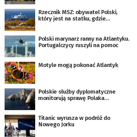
wycieczkowcu
Rzecznik MSZ: obywatel Polski,
który jest na statku, gdzie
potwierdzono zakażenie
hantawirusem, nie potrzebuje
wsparcia medycznego
Polski marynarz ranny na Atlantyku.
[AKTUALIZACJA]
Portugalczycy ruszyli na pomoc
Motyle mogą pokonać Atlantyk
Polskie służby dyplomatyczne
monitorują sprawę Polaka
zaginionego na Atlantyku
Titanic wyrusza w podróż do
Nowego Jorku