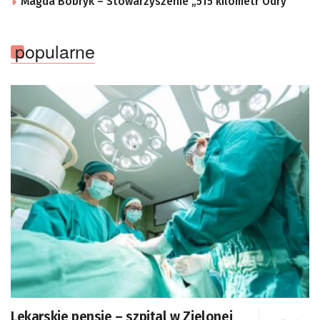
Magda Bobryk – Stowarzyszenie „515 kilometr Odry”
popularne
Lekarskie pensje – szpital w Zielonej