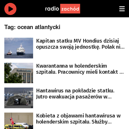
Tag:
ocean atlantycki
Kapitan statku MV Hondius dzisiaj
opuszcza swoją jednostkę. Polak nie
ma objawów hantawirusa
Kwarantanna w holenderskim
szpitalu. Pracownicy mieli kontakt z
pacjentem zakażonym
hantawirusem
Hantawirus na pokładzie statku.
Jutro ewakuacja pasażerów w
obecności szefa WHO
Kobieta z objawami hantawirusa w
holenderskim szpitalu. Służby
poszukują źródeł zakażeń na