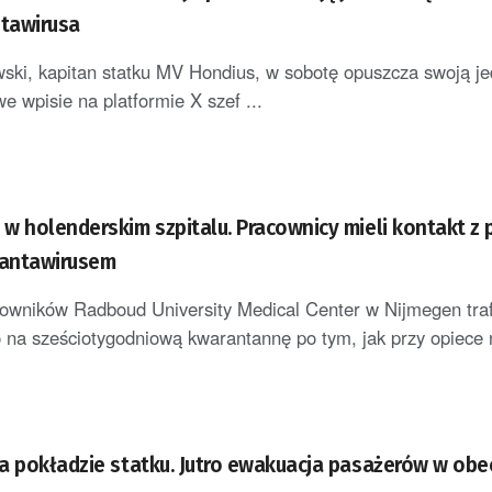
tawirusa
ki, kapitan statku MV Hondius, w sobotę opuszcza swoją j
e wpisie na platformie X szef ...
w holenderskim szpitalu. Pracownicy mieli kontakt z
antawirusem
wników Radboud University Medical Center w Nijmegen traf
na sześciotygodniową kwarantannę po tym, jak przy opiece
a pokładzie statku. Jutro ewakuacja pasażerów w obe