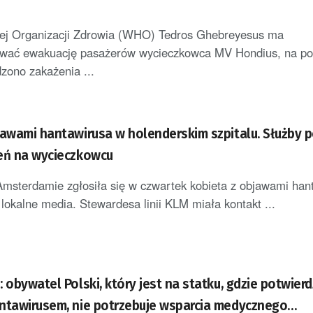
j Organizacji Zdrowia (WHO) Tedros Ghebreyesus ma
wać ewakuację pasażerów wycieczkowca MV Hondius, na po
dzono zakażenia ...
jawami hantawirusa w holenderskim szpitalu. Służby 
eń na wycieczkowcu
Amsterdamie zgłosiła się w czwartek kobieta z objawami han
lokalne media. Stewardesa linii KLM miała kontakt ...
 obywatel Polski, który jest na statku, gdzie potwier
ntawirusem, nie potrzebuje wsparcia medycznego