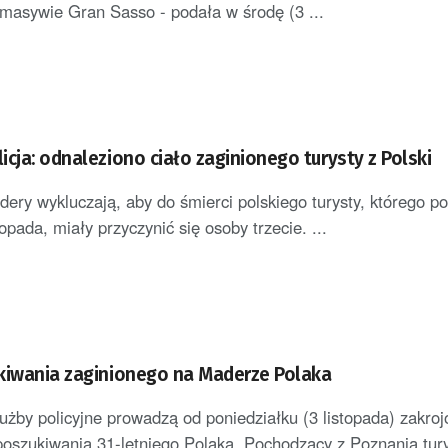
masywie Gran Sasso - podała w środę (3 ...
cja: odnaleziono ciało zaginionego turysty z Polski
adery wykluczają, aby do śmierci polskiego turysty, którego p
topada, miały przyczynić się osoby trzecie. ...
kiwania zaginionego na Maderze Polaka
łużby policyjne prowadzą od poniedziałku (3 listopada) zakro
poszukiwania 31-letniego Polaka. Pochodzący z Poznania tur