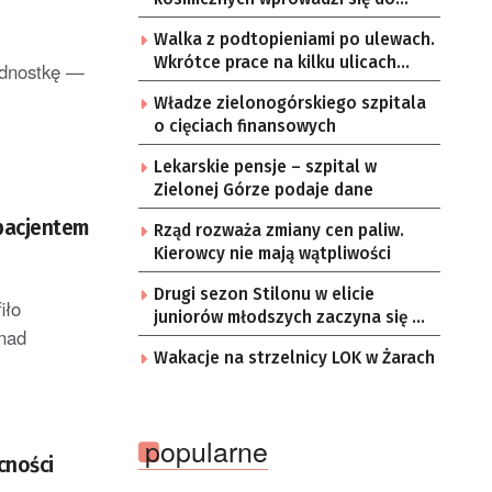
Zielonej Góry
Walka z podtopieniami po ulewach.
Wkrótce prace na kilku ulicach
ednostkę —
Gorzowa
Władze zielonogórskiego szpitala
o cięciach finansowych
Lekarskie pensje – szpital w
Zielonej Górze podaje dane
 pacjentem
Rząd rozważa zmiany cen paliw.
Kierowcy nie mają wątpliwości
Drugi sezon Stilonu w elicie
iło
juniorów młodszych zaczyna się w
 nad
sobotę
Wakacje na strzelnicy LOK w Żarach
popularne
cności