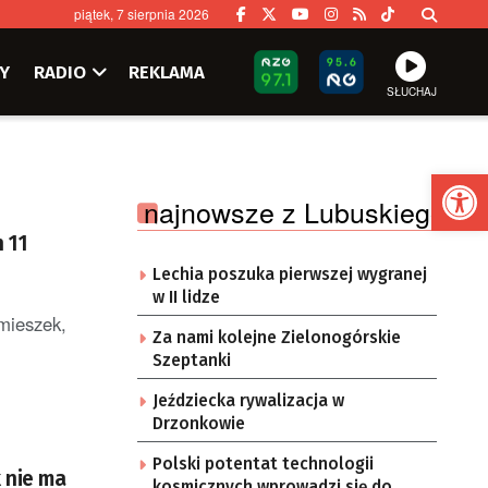
piątek, 7 sierpnia 2026
Y
RADIO
REKLAMA
SŁUCHAJ
Ot
najnowsze z Lubuskiego
 11
Lechia poszuka pierwszej wygranej
w II lidze
mieszek,
Za nami kolejne Zielonogórskie
Szeptanki
Jeździecka rywalizacja w
Drzonkowie
Polski potentat technologii
k nie ma
kosmicznych wprowadzi się do