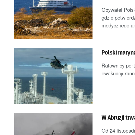
[AKTUALIZACJ
Obywatel Polsk
gdzie potwierd
medycznego ani
Polski maryna
Ratownicy port
ewakuacji rann
W Abruzji tr
Od 24 listopad