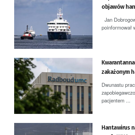
objawów han
Jan Dobrogows
poinformował w
Kwarantanna 
zakażonym h
Dwunastu praco
zapobiegawczo 
pacjentem ...
Hantawirus n