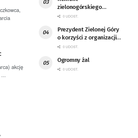
zielonogórskiego
eczkowca,
deptaka zgodnie z
0 UDOST.
arcia
planem
Prezydent Zielonej Góry
o korzyści z organizacji
mety Tour de Pologne
0 UDOST.
c
Ogromny żal
rca) akcję
0 UDOST.
...
,