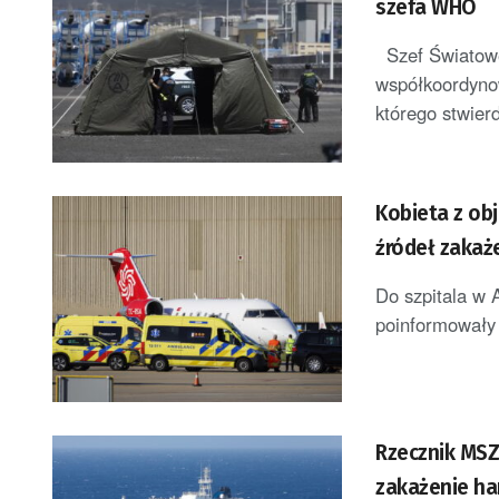
szefa WHO
Szef Światowe
współkoordyno
którego stwier
Kobieta z ob
źródeł zakaż
Do szpitala w 
poinformowały 
Rzecznik MSZ:
zakażenie ha