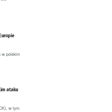
Europie
a w polskim
kim ataku
CK), w tym