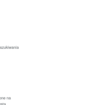
oszukiwania
jone na
ysta