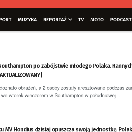
PORT
MUZYKA
REPORTAŻ
TV
MOTO
PODCAST
Southampton po zabójstwie młodego Polaka. Rannych
 [AKTUALIZOWANY]
 doznało obrażeń, a 2 osoby zostały aresztowane podczas za
y we wtorek wieczorem w Southampton w południowej ...
ku MV Hondius dzisiaj opuszcza swoją jednostkę. Pola