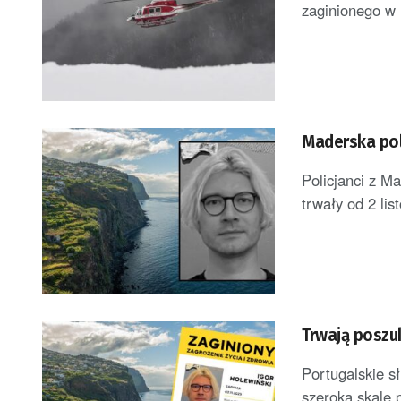
zaginionego w 
Maderska poli
Policjanci z M
trwały od 2 lis
Trwają poszu
Portugalskie s
szeroką skalę 