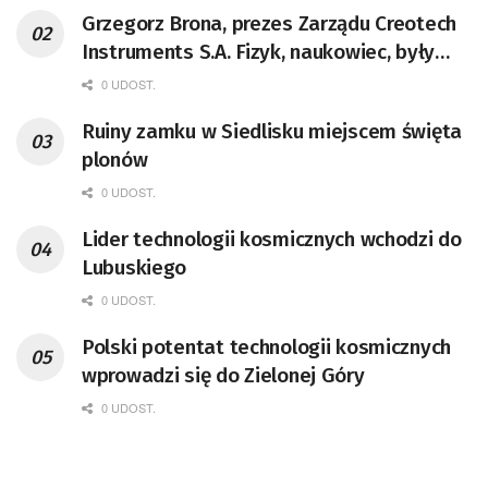
Grzegorz Brona, prezes Zarządu Creotech
Instruments S.A. Fizyk, naukowiec, były
pracownik CERN w Genewie,
0 UDOST.
przedsiębiorca i nauczyciel akademicki,
Ruiny zamku w Siedlisku miejscem święta
doktor habilitowany nauk fizycznych,
plonów
koordynator Rady Sektorowej ds.
Kompetencji Przemysłu Lotniczo-
0 UDOST.
Kosmicznego oraz członek Komitetu
Lider technologii kosmicznych wchodzi do
Badań Kosmicznych i Satelitarnych PAN.
Lubuskiego
0 UDOST.
Polski potentat technologii kosmicznych
wprowadzi się do Zielonej Góry
0 UDOST.