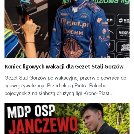
Koniec ligowych wakacji dla Gezet Stali Gorzów
Gezet Stal Gorzów po wakacyjnej przerwie powraca do
ligowej rywalizacji. Przed ekipą Piotra Palucha
pojedynek z najsłabszą drużyną ligi Krono-Plast...