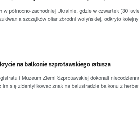
 północno-zachodniej Ukrainie, gdzie w czwartek (30 kwie
ukiwania szczątków ofiar zbrodni wołyńskiej, odkryto kolejny 
krycie na balkonie szprotawskiego ratusza
istratu i Muzeum Ziemi Szprotawskiej dokonali niecodzienn
o im się zidentyfikować znak na balustradzie balkonu z herbe