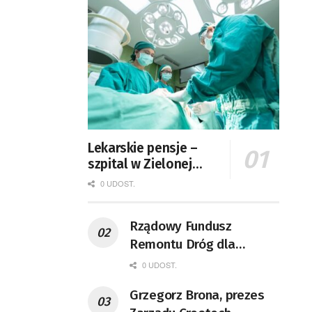
Lekarskie pensje –
szpital w Zielonej
Górze podaje dane
0 UDOST.
Rządowy Fundusz
Remontu Dróg dla
województwa lubuskiego
0 UDOST.
Grzegorz Brona, prezes