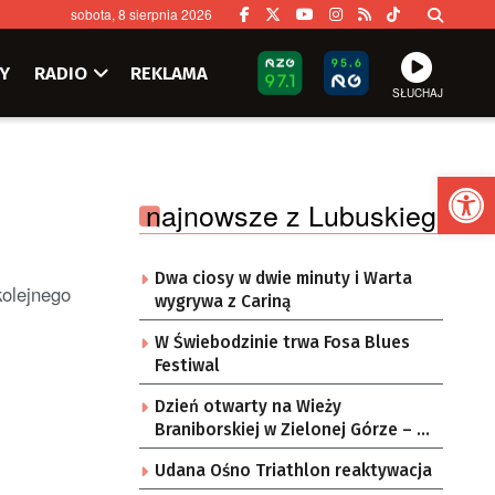
sobota, 8 sierpnia 2026
Y
RADIO
REKLAMA
SŁUCHAJ
Ot
najnowsze z Lubuskiego
Dwa ciosy w dwie minuty i Warta
kolejnego
wygrywa z Cariną
W Świebodzinie trwa Fosa Blues
Festiwal
Dzień otwarty na Wieży
Braniborskiej w Zielonej Górze – po
raz ostatni w tym roku
Udana Ośno Triathlon reaktywacja