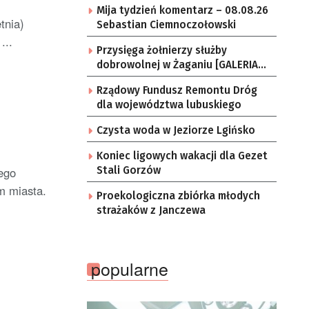
Mija tydzień komentarz – 08.08.26
tnia)
Sebastian Ciemnoczołowski
...
Przysięga żołnierzy służby
dobrowolnej w Żaganiu [GALERIA
ZDJĘĆ]
Rządowy Fundusz Remontu Dróg
dla województwa lubuskiego
Czysta woda w Jeziorze Lgińsko
Koniec ligowych wakacji dla Gezet
ego
Stali Gorzów
m miasta.
Proekologiczna zbiórka młodych
strażaków z Janczewa
popularne