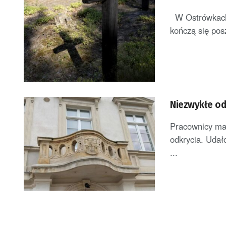
W Ostrówkach w
kończą się posz
Niezwykłe od
Pracownicy mag
odkrycia. Udał
...