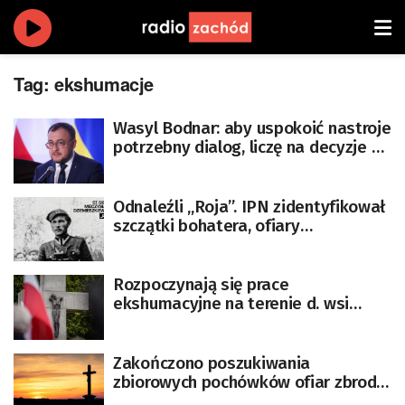
Tag:
ekshumacje
Wasyl Bodnar: aby uspokoić nastroje
potrzebny dialog, liczę na decyzje o
kolejnych ekshumacjach
Odnaleźli „Roja”. IPN zidentyfikował
szczątki bohatera, ofiary
komunistycznych represji
Rozpoczynają się prace
ekshumacyjne na terenie d. wsi
Ostrówki i Wola Ostrowiecka na
Wołyniu
Zakończono poszukiwania
zbiorowych pochówków ofiar zbrodni
wołyńskiej w Puźnikach