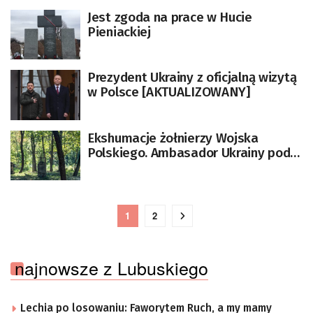
Jest zgoda na prace w Hucie
Pieniackiej
Prezydent Ukrainy z oficjalną wizytą
w Polsce [AKTUALIZOWANY]
Ekshumacje żołnierzy Wojska
Polskiego. Ambasador Ukrainy podał
datę pochówków
1
2
najnowsze z Lubuskiego
Lechia po losowaniu: Faworytem Ruch, a my mamy