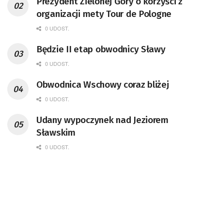
Prezydent Zielonej Góry o korzyści z
organizacji mety Tour de Pologne
0 UDOST.
Będzie II etap obwodnicy Sławy
0 UDOST.
Obwodnica Wschowy coraz bliżej
0 UDOST.
Udany wypoczynek nad Jeziorem
Sławskim
0 UDOST.