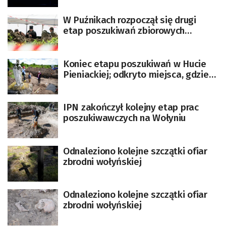
W Puźnikach rozpoczął się drugi
etap poszukiwań zbiorowych
pochówków Polaków
zamordowanych przez UPA
Koniec etapu poszukiwań w Hucie
Pieniackiej; odkryto miejsca, gdzie
mogą być szczątki ok. 100 osób
IPN zakończył kolejny etap prac
poszukiwawczych na Wołyniu
Odnaleziono kolejne szczątki ofiar
zbrodni wołyńskiej
Odnaleziono kolejne szczątki ofiar
zbrodni wołyńskiej