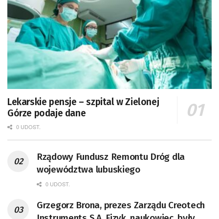
Lekarskie pensje – szpital w Zielonej
Górze podaje dane
0 UDOST.
Rządowy Fundusz Remontu Dróg dla
województwa lubuskiego
0 UDOST.
Grzegorz Brona, prezes Zarządu Creotech
Instruments S.A. Fizyk, naukowiec, były