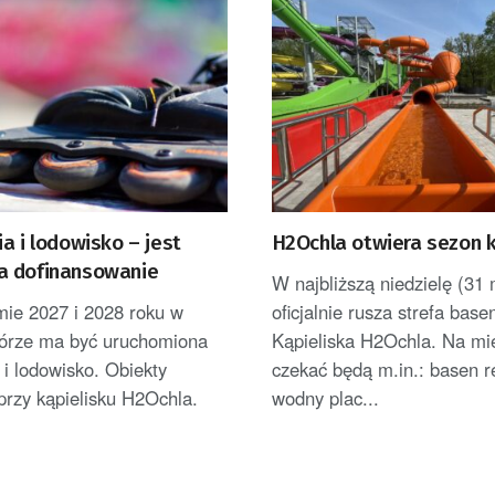
a i lodowisko – jest
H2Ochla otwiera sezon 
 dofinansowanie
W najbliższą niedzielę (31 
mie 2027 i 2028 roku w
oficjalnie rusza strefa bas
Górze ma być uruchomiona
Kąpieliska H2Ochla. Na m
 i lodowisko. Obiekty
czekać będą m.in.: basen r
przy kąpielisku H2Ochla.
wodny plac...