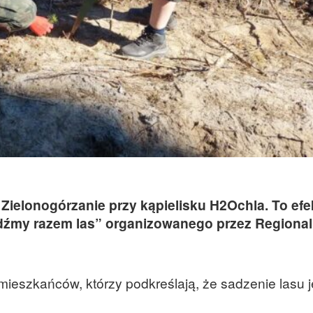
 Zielonogórzanie przy kąpielisku H2Ochla. To efe
adźmy razem las” organizowanego przez Regiona
ieszkańców, którzy podkreślają, że sadzenie lasu j