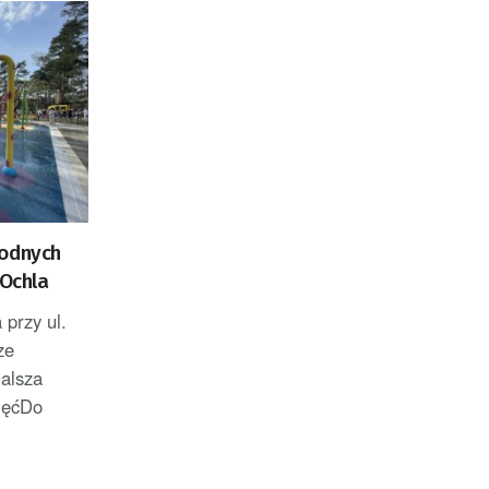
wodnych
2Ochla
 przy ul.
ze
alsza
djęćDo