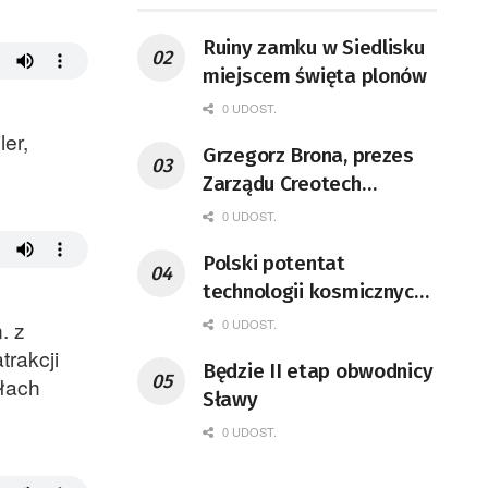
Ruiny zamku w Siedlisku
miejscem święta plonów
0 UDOST.
er,
Grzegorz Brona, prezes
Zarządu Creotech
Instruments S.A. Fizyk,
0 UDOST.
naukowiec, były
Polski potentat
pracownik CERN w
technologii kosmicznych
Genewie, przedsiębiorca i
wprowadzi się do Zielonej
nauczyciel akademicki,
0 UDOST.
. z
Góry
doktor habilitowany nauk
trakcji
Będzie II etap obwodnicy
fizycznych, koordynator
łach
Sławy
Rady Sektorowej ds.
0 UDOST.
Kompetencji Przemysłu
Lotniczo-Kosmicznego