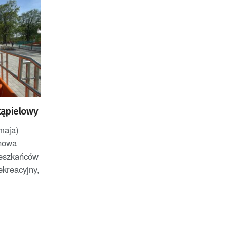
kąpielowy
maja)
enowa
ieszkańców
ekreacyjny,