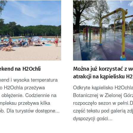
ekend na H2Ochli
Można już korzystać z 
atrakcji na kąpielisku H
kend i wysoka temperatura
sko H2Ochla przeżywa
Odkryte kąpielisko H2Ochla
 oblężenie. Codziennie na
Botanicznej w Zielonej Gór
mpleksu przebywa kilka
rozpoczęło sezon w pełni.D
ób. Dla turystów dostępne...
część tekstu pod galerią z
dyspozycji gości...