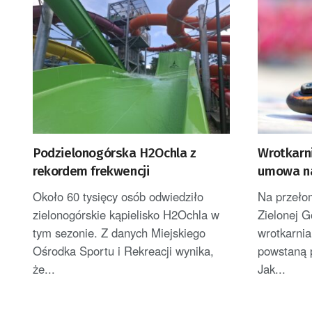
Podzielonogórska H2Ochla z
Wrotkarni
rekordem frekwencji
umowa na
Około 60 tysięcy osób odwiedziło
Na przeło
zielonogórskie kąpielisko H2Ochla w
Zielonej 
tym sezonie. Z danych Miejskiego
wrotkarnia
Ośrodka Sportu i Rekreacji wynika,
powstaną 
że...
Jak...