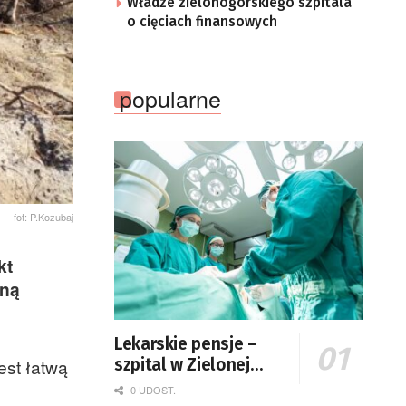
Władze zielonogórskiego szpitala
o cięciach finansowych
popularne
fot: P.Kozubaj
kt
lną
Lekarskie pensje –
est łatwą
szpital w Zielonej
Górze podaje dane
0 UDOST.