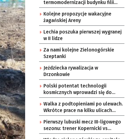
termomodernizacji budynku filii
przedszkola Bajka
Kolejne propozycje wakacyjne
żagańskiej Areny
Lechia poszuka pierwszej wygranej
w II lidze
Za nami kolejne Zielonogórskie
Szeptanki
Jeździecka rywalizacja w
Drzonkowie
Polski potentat technologii
kosmicznych wprowadzi się do
Zielonej Góry
Walka z podtopieniami po ulewach.
Wkrótce prace na kilku ulicach
Gorzowa
Pierwszy lubuski mecz III-ligowego
sezonu: trener Kopernicki vs
starzy znajomi