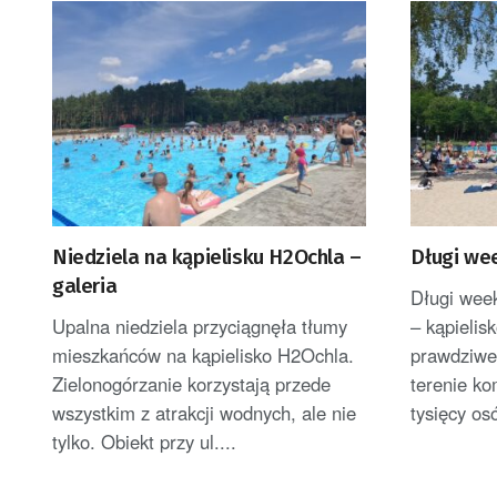
Niedziela na kąpielisku H2Ochla –
Długi we
galeria
Długi wee
Upalna niedziela przyciągnęła tłumy
– kąpieli
mieszkańców na kąpielisko H2Ochla.
prawdziwe
Zielonogórzanie korzystają przede
terenie ko
wszystkim z atrakcji wodnych, ale nie
tysięcy os
tylko. Obiekt przy ul....