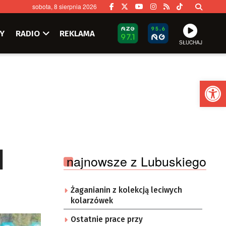
sobota, 8 sierpnia 2026
Y
RADIO
REKLAMA
SŁUCHAJ
Ot
]
najnowsze z Lubuskiego
Żaganianin z kolekcją leciwych
kolarzówek
Ostatnie prace przy