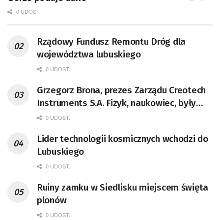
0 UDOST.
Rządowy Fundusz Remontu Dróg dla
województwa lubuskiego
0 UDOST.
Grzegorz Brona, prezes Zarządu Creotech
Instruments S.A. Fizyk, naukowiec, były
pracownik CERN w Genewie,
0 UDOST.
przedsiębiorca i nauczyciel akademicki,
Lider technologii kosmicznych wchodzi do
doktor habilitowany nauk fizycznych,
Lubuskiego
koordynator Rady Sektorowej ds.
Kompetencji Przemysłu Lotniczo-
0 UDOST.
Kosmicznego oraz członek Komitetu
Ruiny zamku w Siedlisku miejscem święta
Badań Kosmicznych i Satelitarnych PAN.
plonów
0 UDOST.