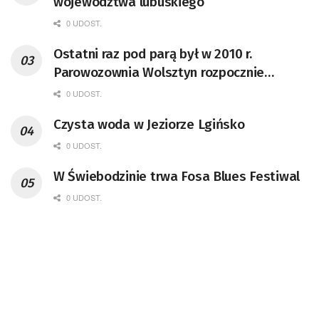
województwa lubuskiego
0 UDOST.
Ostatni raz pod parą był w 2010 r.
Parowozownia Wolsztyn rozpocznie
remont unikatowego Tr5-65
0 UDOST.
Czysta woda w Jeziorze Lgińsko
0 UDOST.
W Świebodzinie trwa Fosa Blues Festiwal
0 UDOST.