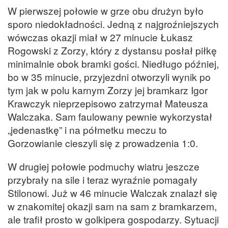
W pierwszej połowie w grze obu drużyn było
sporo niedokładności. Jedną z najgroźniejszych
wówczas okazji miał w 27 minucie Łukasz
Rogowski z Zorzy, który z dystansu posłał piłkę
minimalnie obok bramki gości. Niedługo później,
bo w 35 minucie, przyjezdni otworzyli wynik po
tym jak w polu karnym Zorzy jej bramkarz Igor
Krawczyk nieprzepisowo zatrzymał Mateusza
Walczaka. Sam faulowany pewnie wykorzystał
„jedenastkę” i na półmetku meczu to
Gorzowianie cieszyli się z prowadzenia 1:0.
W drugiej połowie podmuchy wiatru jeszcze
przybrały na sile i teraz wyraźnie pomagały
Stilonowi. Już w 46 minucie Walczak znalazł się
w znakomitej okazji sam na sam z bramkarzem,
ale trafił prosto w golkipera gospodarzy. Sytuacji