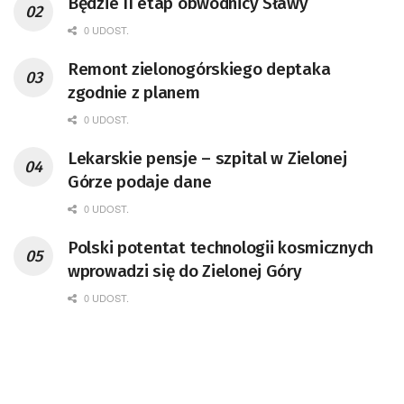
Będzie II etap obwodnicy Sławy
0 UDOST.
Remont zielonogórskiego deptaka
zgodnie z planem
0 UDOST.
Lekarskie pensje – szpital w Zielonej
Górze podaje dane
0 UDOST.
Polski potentat technologii kosmicznych
wprowadzi się do Zielonej Góry
0 UDOST.