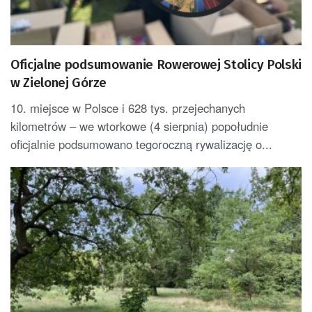
Oficjalne podsumowanie Rowerowej Stolicy Polski
w Zielonej Górze
10. miejsce w Polsce i 628 tys. przejechanych
kilometrów – we wtorkowe (4 sierpnia) popołudnie
oficjalnie podsumowano tegoroczną rywalizację o...