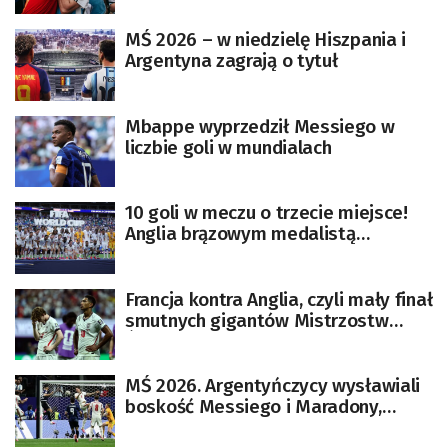
MŚ 2026 – w niedzielę Hiszpania i
Argentyna zagrają o tytuł
Mbappe wyprzedził Messiego w
liczbie goli w mundialach
10 goli w meczu o trzecie miejsce!
Anglia brązowym medalistą
mundialu
Francja kontra Anglia, czyli mały finał
smutnych gigantów Mistrzostw
Świata
MŚ 2026. Argentyńczycy wysławiali
boskość Messiego i Maradony,
Anglicy obwiniali Tuchela