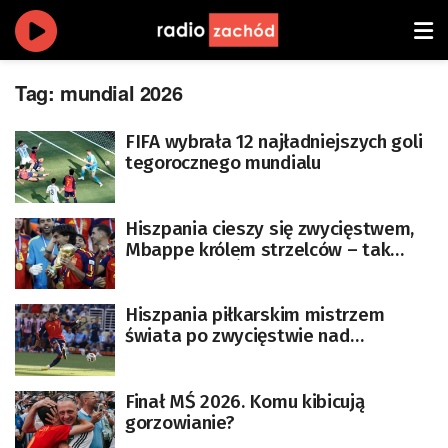
Tag:
mundial 2026
FIFA wybrała 12 najładniejszych goli
tegorocznego mundialu
Hiszpania cieszy się zwycięstwem,
Mbappe królem strzelców – tak
kończą się MŚ 2026
Hiszpania piłkarskim mistrzem
świata po zwycięstwie nad
Argentyną po dogrywce 1:0.
[AKTUALIZOWANY]
Finał MŚ 2026. Komu kibicują
gorzowianie?