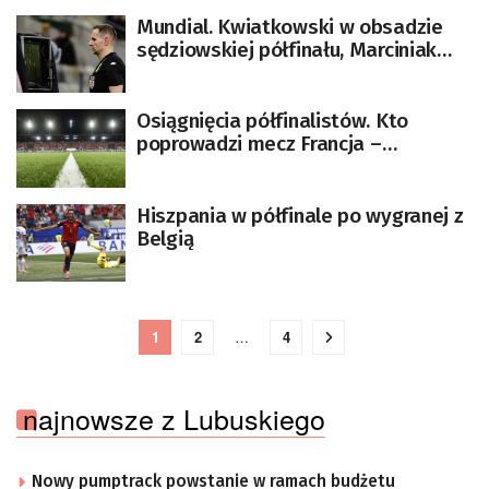
Mundial. Kwiatkowski w obsadzie
sędziowskiej półfinału, Marciniak
wciąż czeka
Osiągnięcia półfinalistów. Kto
poprowadzi mecz Francja –
Hiszpania?
Hiszpania w półfinale po wygranej z
Belgią
1
2
…
4
najnowsze z Lubuskiego
Nowy pumptrack powstanie w ramach budżetu