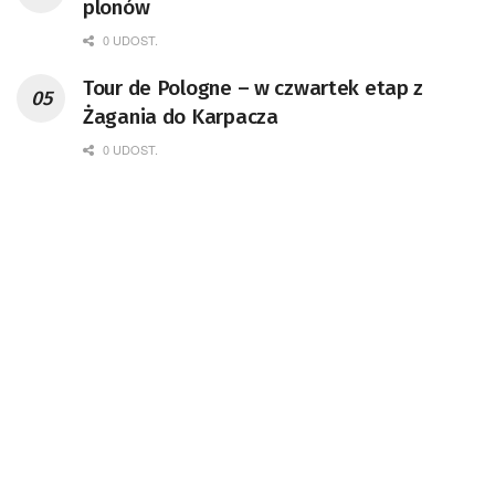
plonów
0 UDOST.
Tour de Pologne – w czwartek etap z
Żagania do Karpacza
0 UDOST.