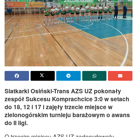
Siatkarki Osiński-Trans AZS UZ pokonały
zespół Sukcesu Komprachcice 3:0 w setach
do 18, 12 i 17 i zajęły trzecie miejsce w
zielonogórskim turnieju barażowym o awans
do II ligi.
O trzecim miejscu AZS UZ zadecydowały