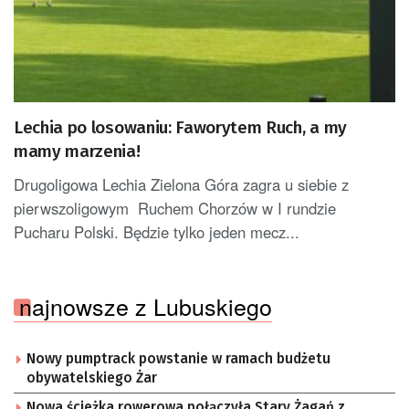
Lechia po losowaniu: Faworytem Ruch, a my
mamy marzenia!
Drugoligowa Lechia Zielona Góra zagra u siebie z
pierwszoligowym Ruchem Chorzów w I rundzie
Pucharu Polski. Będzie tylko jeden mecz...
najnowsze z Lubuskiego
Nowy pumptrack powstanie w ramach budżetu
obywatelskiego Żar
Nowa ścieżka rowerowa połączyła Stary Żagań z