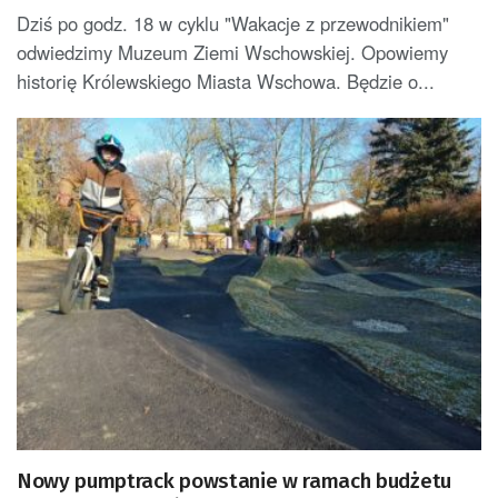
Dziś po godz. 18 w cyklu "Wakacje z przewodnikiem"
odwiedzimy Muzeum Ziemi Wschowskiej. Opowiemy
historię Królewskiego Miasta Wschowa. Będzie o...
Nowy pumptrack powstanie w ramach budżetu