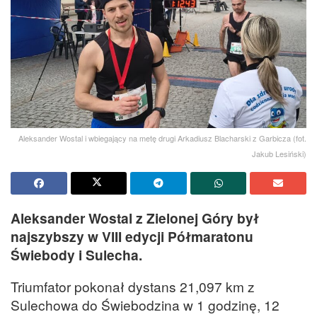
Aleksander Wostal i wbiegający na metę drugi Arkadiusz Blacharski z Garbicza (fot.
Jakub Lesiński)
Aleksander Wostal z Zielonej Góry był
najszybszy w VIII edycji Półmaratonu
Świebody i Sulecha.
Triumfator pokonał dystans 21,097 km z
Sulechowa do Świebodzina w 1 godzinę, 12