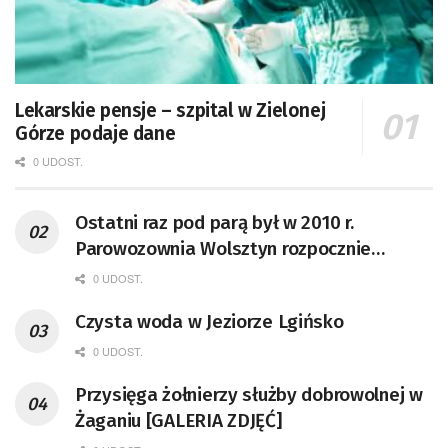
Lekarskie pensje – szpital w Zielonej
Górze podaje dane
0 UDOST.
Ostatni raz pod parą był w 2010 r.
Parowozownia Wolsztyn rozpocznie
remont unikatowego Tr5-65
0 UDOST.
Czysta woda w Jeziorze Lgińsko
0 UDOST.
Przysięga żołnierzy służby dobrowolnej w
Żaganiu [GALERIA ZDJĘĆ]