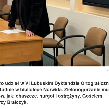
Fo
ło udział w VI Lubuskim Dyktandzie Ortograficz
udnie w bibliotece Norwida. Zielonogórzanie mus
ów, jak: chaszcze, hurgot i ostrężyny. Gościem
rzy Bralczyk.