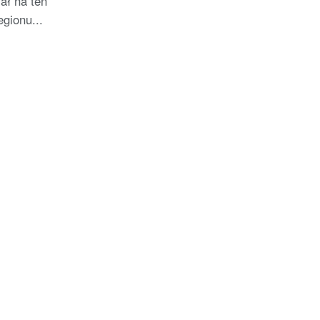
ał na ten
gionu...