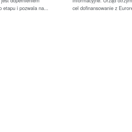
 jest dopełnieniem
informacyjne. Urząd otrzym
 etapu i pozwala na...
cel dofinansowanie z Eurore