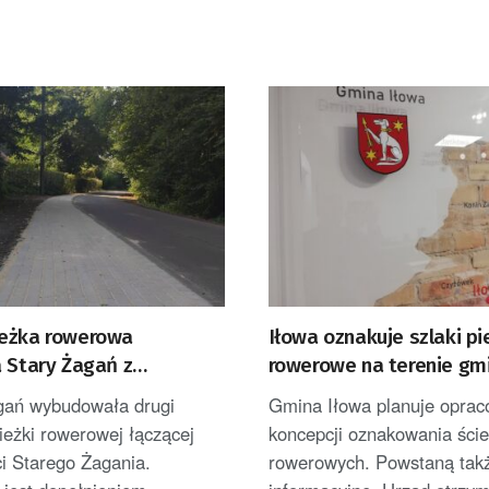
eżka rowerowa
Iłowa oznakuje szlaki pi
a Stary Żagań z
rowerowe na terenie gm
kiem
ań wybudowała drugi
Gmina Iłowa planuje oprac
ieżki rowerowej łączącej
koncepcji oznakowania ści
i Starego Żagania.
rowerowych. Powstaną takż