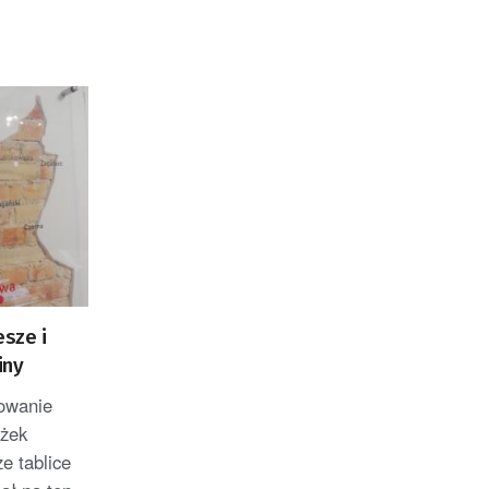
esze i
iny
owanie
eżek
e tablice