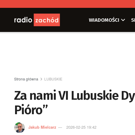
WIADOMOŚCI
S
Strona główna
LUBUSKIE
Za nami VI Lubuskie D
Pióro”
Jakub Mielcarz
2026-02-25 19:42