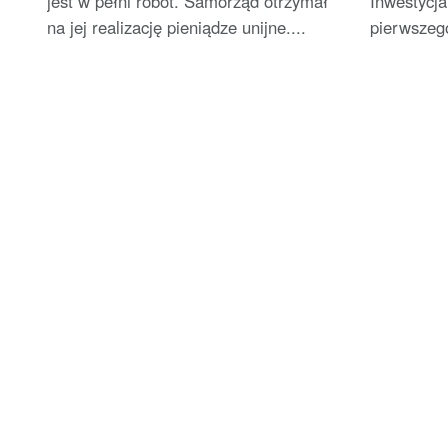
jest w pełni robót. Samorząd otrzymał
Inwestycja
na jej realizację pieniądze unijne....
pierwszego