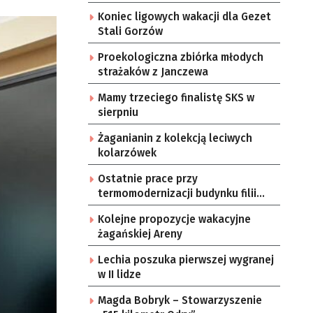
Koniec ligowych wakacji dla Gezet
Stali Gorzów
Proekologiczna zbiórka młodych
strażaków z Janczewa
Mamy trzeciego finalistę SKS w
sierpniu
Żaganianin z kolekcją leciwych
kolarzówek
Ostatnie prace przy
termomodernizacji budynku filii
żarskiego przedszkola Bajka
Kolejne propozycje wakacyjne
żagańskiej Areny
Lechia poszuka pierwszej wygranej
w II lidze
Magda Bobryk – Stowarzyszenie