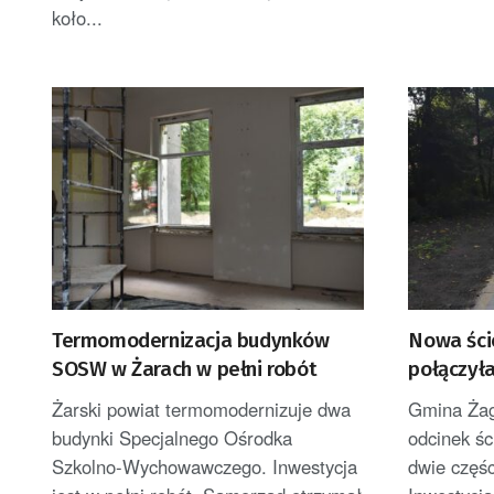
koło...
Termomodernizacja budynków
Nowa ści
SOSW w Żarach w pełni robót
połączył
Żaganów
Żarski powiat termomodernizuje dwa
Gmina Żag
budynki Specjalnego Ośrodka
odcinek śc
Szkolno-Wychowawczego. Inwestycja
dwie częśc