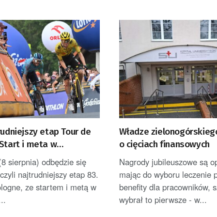
rudniejszy etap Tour de
Władze zielonogórskiego
Start i meta w
o cięciach finansowych
e Tatrzańskiej
8 sierpnia) odbędzie się
Nagrody jubileuszowe są op
czyli najtrudniejszy etap 83.
mając do wyboru leczenie 
logne, ze startem i metą w
benefity dla pracowników, s
..
wybrał to pierwsze - w...