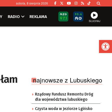
sobota, 8 sierpnia 2026
Y
RADIO
REKLAMA
SŁUCHAJ
Ot
ołam
najnowsze z Lubuskiego
Rządowy Fundusz Remontu Dróg
dla województwa lubuskiego
Czysta woda w Jeziorze Lgińsko