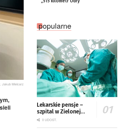
„515 kilometr Odry”
popularne
t. Jakub Mielcarz
nym,
Lekarskie pensje –
ieli
szpital w Zielonej
Górze podaje dane
0 UDOST.