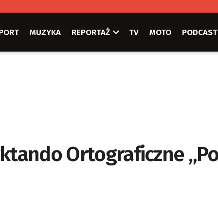
PORT
MUZYKA
REPORTAŻ
TV
MOTO
PODCAST
yktando Ortograficzne „P