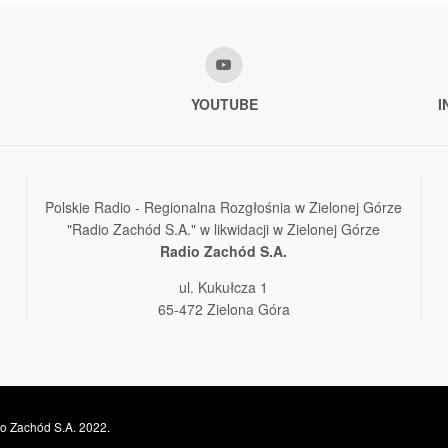
YOUTUBE
I
Polskie Radio - Regionalna Rozgłośnia w Zielonej Górze
"Radio Zachód S.A." w likwidacji w Zielonej Górze
Radio Zachód S.A.
ul. Kukułcza 1
65-472 Zielona Góra
o Zachód S.A. 2022.