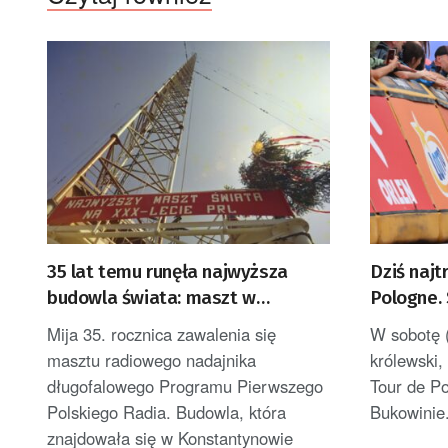
35 lat temu runęła najwyższa
Dziś najt
budowla świata: maszt w
Pologne. 
Konstantynowie
Bukowini
Mija 35. rocznica zawalenia się
W sobotę (
masztu radiowego nadajnika
królewski, 
długofalowego Programu Pierwszego
Tour de Po
Polskiego Radia. Budowla, która
Bukowinie.
znajdowała się w Konstantynowie