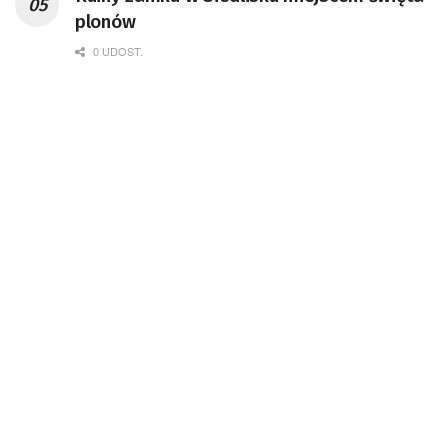
Badań Kosmicznych i Satelitarnych PAN.
plonów
0 UDOST.