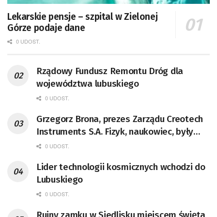
Lekarskie pensje – szpital w Zielonej
Górze podaje dane
0 UDOST.
Rządowy Fundusz Remontu Dróg dla
województwa lubuskiego
0 UDOST.
Grzegorz Brona, prezes Zarządu Creotech
Instruments S.A. Fizyk, naukowiec, były
pracownik CERN w Genewie,
0 UDOST.
przedsiębiorca i nauczyciel akademicki,
Lider technologii kosmicznych wchodzi do
doktor habilitowany nauk fizycznych,
Lubuskiego
koordynator Rady Sektorowej ds.
Kompetencji Przemysłu Lotniczo-
0 UDOST.
Kosmicznego oraz członek Komitetu
Ruiny zamku w Siedlisku miejscem święta