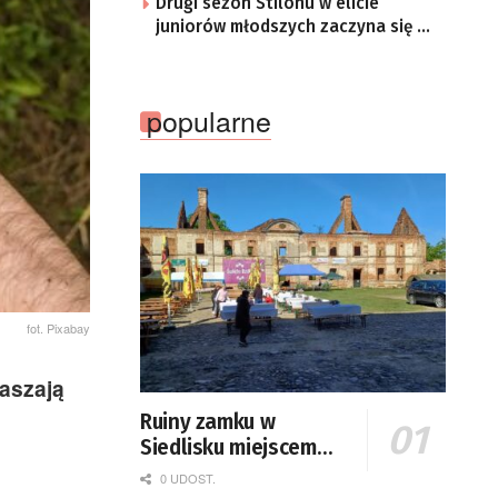
Drugi sezon Stilonu w elicie
juniorów młodszych zaczyna się w
sobotę
popularne
fot. Pixabay
aszają
Ruiny zamku w
Siedlisku miejscem
święta plonów
0 UDOST.