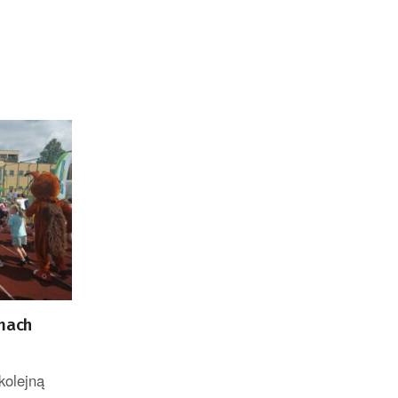
Genewie, przedsiębiorca i
nauczyciel akademicki,
doktor habilitowany nauk
fizycznych, koordynator
Rady Sektorowej ds.
Kompetencji Przemysłu
Lotniczo-Kosmicznego
oraz członek Komitetu
Badań Kosmicznych i
Satelitarnych PAN.
amach
kolejną