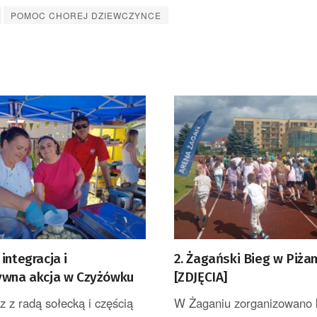
POMOC CHOREJ DZIEWCZYNCE
integracja i
2. Żagański Bieg w Piż
ywna akcja w Czyżówku
[ZDJĘCIA]
z z radą sołecką i częścią
W Żaganiu zorganizowano 