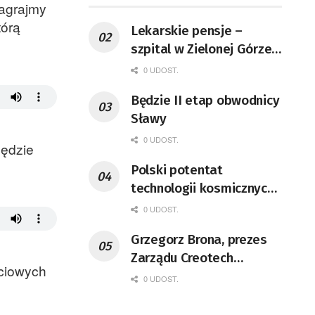
Zagrajmy
tórą
Lekarskie pensje –
szpital w Zielonej Górze
podaje dane
0 UDOST.
Będzie II etap obwodnicy
Sławy
0 UDOST.
będzie
Polski potentat
technologii kosmicznych
wprowadzi się do Zielonej
0 UDOST.
Góry
Grzegorz Brona, prezes
Zarządu Creotech
ściowych
Instruments S.A. Fizyk,
0 UDOST.
naukowiec, były
pracownik CERN w