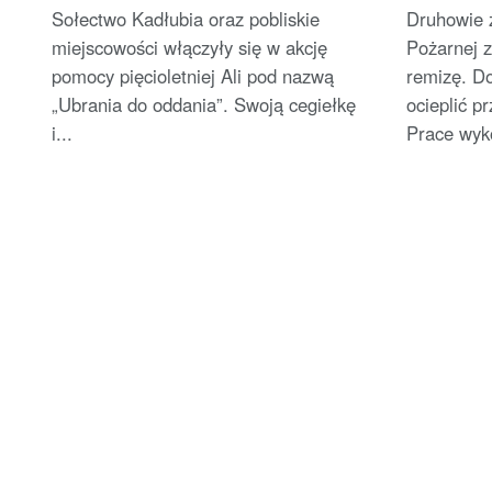
Sołectwo Kadłubia oraz pobliskie
Druhowie 
miejscowości włączyły się w akcję
Pożarnej 
pomocy pięcioletniej Ali pod nazwą
remizę. Do
„Ubrania do oddania”. Swoją cegiełkę
ocieplić p
i...
Prace wyko