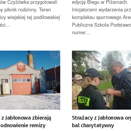
ów Czyżówka przygotowali
edycję Biegu w Piżamach.
ny piknik rodzinny. Teren
Inicjatorami wydarzenia prz
icy wiejskiej tej podiłowskiej
kompleksu sportowego Are
ci...
Publiczna Szkoła Podstaw
numer...
 z Jabłonowa zbierają
Strażacy z Jabłonowa or
a odnowienie remizy
bal charytatywny