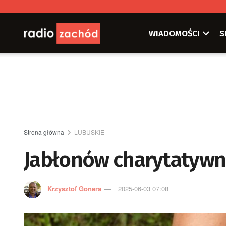
WIADOMOŚCI
S
Strona główna
LUBUSKIE
Jabłonów charytatywni
Krzysztof Gonera
2025-06-03 07:08