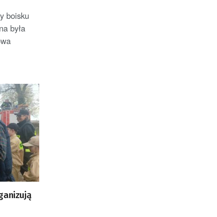
y boisku
na była
owa
ganizują