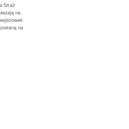
a Straż
aszają na
 wejściówek
 zostaną na