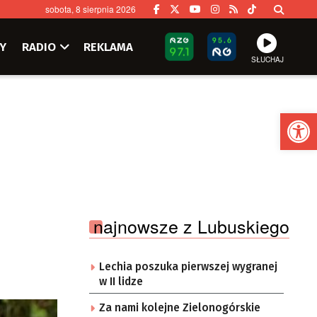
sobota, 8 sierpnia 2026
Y
RADIO
REKLAMA
SŁUCHAJ
Ot
najnowsze z Lubuskiego
Lechia poszuka pierwszej wygranej
w II lidze
Za nami kolejne Zielonogórskie