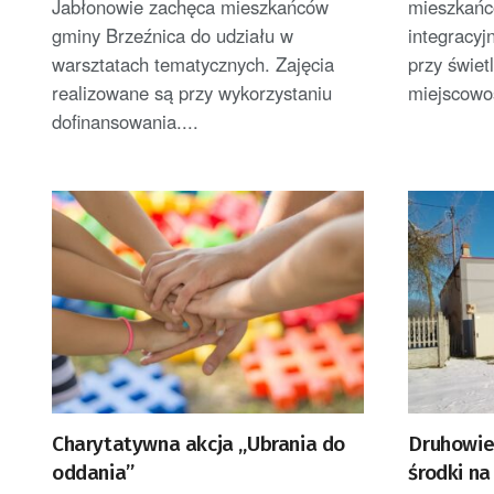
Jabłonowie zachęca mieszkańców
mieszkańc
gminy Brzeźnica do udziału w
integracyj
warsztatach tematycznych. Zajęcia
przy świetl
realizowane są przy wykorzystaniu
miejscowoś
dofinansowania....
Charytatywna akcja „Ubrania do
Druhowie
oddania”
środki n