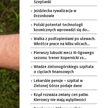
Szeptanki
Jeździecka rywalizacja w
Drzonkowie
Polski potentat technologii
kosmicznych wprowadzi się do
Zielonej Góry
Walka z podtopieniami po ulewach.
Wkrótce prace na kilku ulicach
Gorzowa
Pierwszy lubuski mecz III-ligowego
sezonu: trener Kopernicki vs
starzy znajomi
Władze zielonogórskiego szpitala
o cięciach finansowych
Lekarskie pensje – szpital w
Zielonej Górze podaje dane
Rząd rozważa zmiany cen paliw.
Kierowcy nie mają wątpliwości