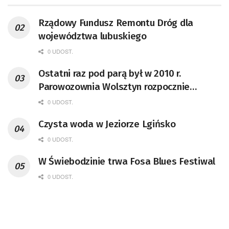
Rządowy Fundusz Remontu Dróg dla
województwa lubuskiego
0 UDOST.
Ostatni raz pod parą był w 2010 r.
Parowozownia Wolsztyn rozpocznie
remont unikatowego Tr5-65
0 UDOST.
Czysta woda w Jeziorze Lgińsko
0 UDOST.
W Świebodzinie trwa Fosa Blues Festiwal
0 UDOST.