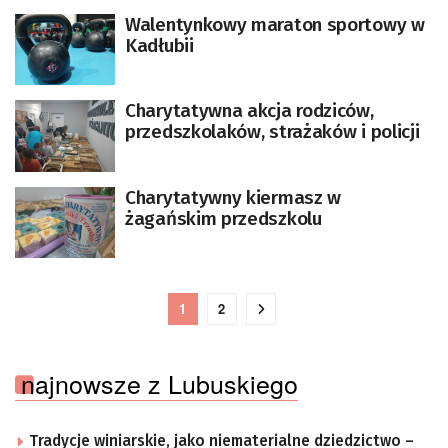
Walentynkowy maraton sportowy w
Kadłubii
Charytatywna akcja rodziców,
przedszkolaków, strażaków i policji
Charytatywny kiermasz w
żagańskim przedszkolu
1
2
najnowsze z Lubuskiego
Tradycje winiarskie, jako niematerialne dziedzictwo –