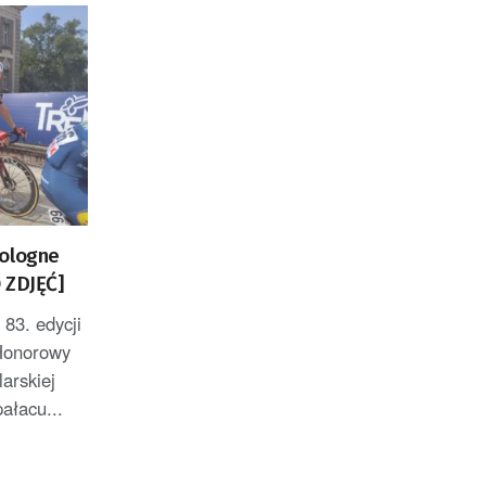
Pologne
 ZDJĘĆ]
83. edycji
Honorowy
larskiej
ałacu...