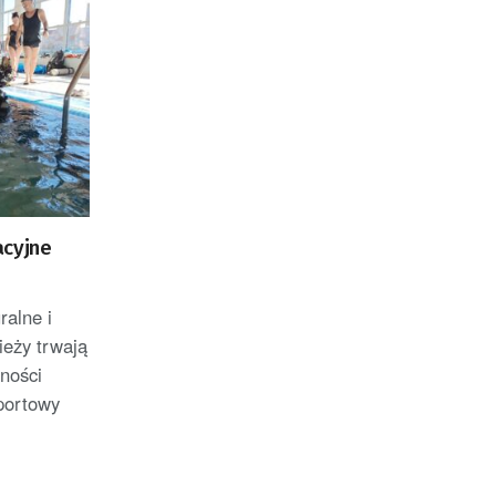
acyjne
ralne i
ieży trwają
wności
portowy