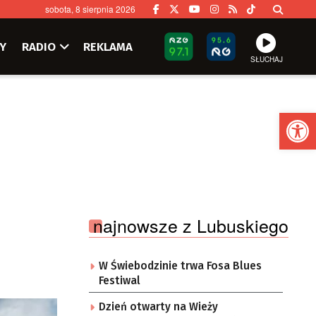
sobota, 8 sierpnia 2026
Y
RADIO
REKLAMA
SŁUCHAJ
Ot
najnowsze z Lubuskiego
W Świebodzinie trwa Fosa Blues
Festiwal
Dzień otwarty na Wieży