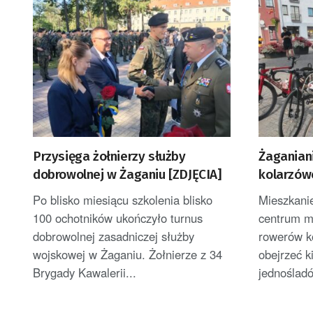
Przysięga żołnierzy służby
Żaganiani
dobrowolnej w Żaganiu [ZDJĘCIA]
kolarzów
Po blisko miesiącu szkolenia blisko
Mieszkani
100 ochotników ukończyło turnus
centrum mi
dobrowolnej zasadniczej służby
rowerów k
wojskowej w Żaganiu. Żołnierze z 34
obejrzeć k
Brygady Kawalerii...
jednośladó