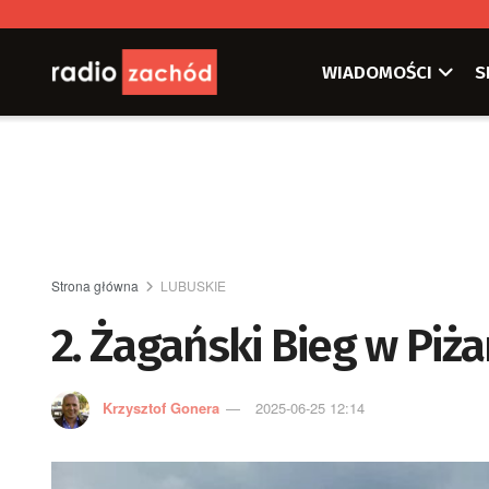
WIADOMOŚCI
S
Strona główna
LUBUSKIE
2. Żagański Bieg w Piż
Krzysztof Gonera
2025-06-25 12:14