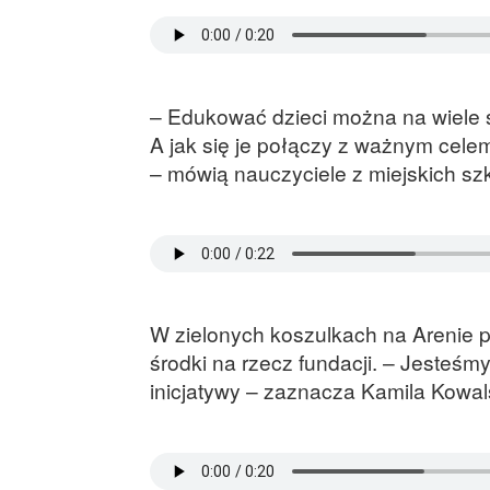
– Edukować dzieci można na wiele s
A jak się je połączy z ważnym cele
– mówią nauczyciele z miejskich szk
W zielonych koszulkach na Arenie po
środki na rzecz fundacji. – Jesteś
inicjatywy – zaznacza Kamila Kowal