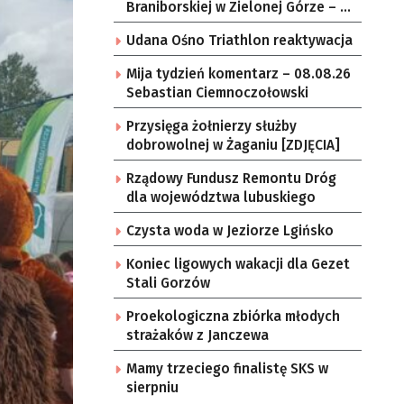
Braniborskiej w Zielonej Górze – po
raz ostatni w tym roku
Udana Ośno Triathlon reaktywacja
Mija tydzień komentarz – 08.08.26
Sebastian Ciemnoczołowski
Przysięga żołnierzy służby
dobrowolnej w Żaganiu [ZDJĘCIA]
Rządowy Fundusz Remontu Dróg
dla województwa lubuskiego
Czysta woda w Jeziorze Lgińsko
Koniec ligowych wakacji dla Gezet
Stali Gorzów
Proekologiczna zbiórka młodych
strażaków z Janczewa
Mamy trzeciego finalistę SKS w
sierpniu