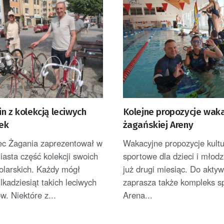
n z kolekcją leciwych
Kolejne propozycje wak
ek
żagańskiej Areny
ec Żagania zaprezentował w
Wakacyjne propozycje kultu
asta część kolekcji swoich
sportowe dla dzieci i młodz
olarskich. Każdy mógł
już drugi miesiąc. Do akty
ilkadziesiąt takich leciwych
zaprasza także kompleks s
w. Niektóre z...
Arena...