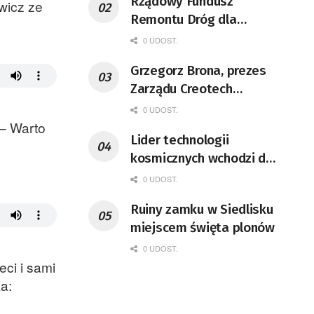
Rządowy Fundusz
wicz ze
Remontu Dróg dla
województwa lubuskiego
0 UDOST.
Grzegorz Brona, prezes
Zarządu Creotech
Instruments S.A. Fizyk,
0 UDOST.
naukowiec, były
 – Warto
Lider technologii
pracownik CERN w
kosmicznych wchodzi do
Genewie, przedsiębiorca i
Lubuskiego
nauczyciel akademicki,
0 UDOST.
doktor habilitowany nauk
Ruiny zamku w Siedlisku
fizycznych, koordynator
miejscem święta plonów
Rady Sektorowej ds.
0 UDOST.
Kompetencji Przemysłu
ci i sami
Lotniczo-Kosmicznego
a:
oraz członek Komitetu
Badań Kosmicznych i