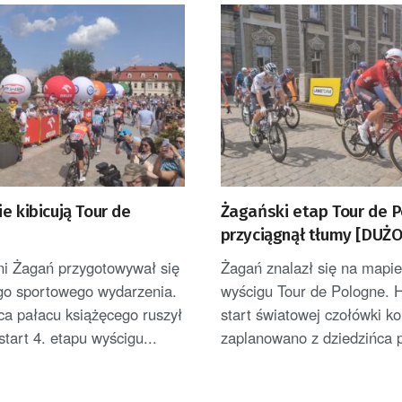
e kibicują Tour de
Żagański etap Tour de 
przyciągnął tłumy [DUŻO
ni Żagań przygotowywał się
Żagań znalazł się na mapie 
ego sportowego wydarzenia.
wyścigu Tour de Pologne. 
ca pałacu książęcego ruszył
start światowej czołówki ko
tart 4. etapu wyścigu...
zaplanowano z dziedzińca p