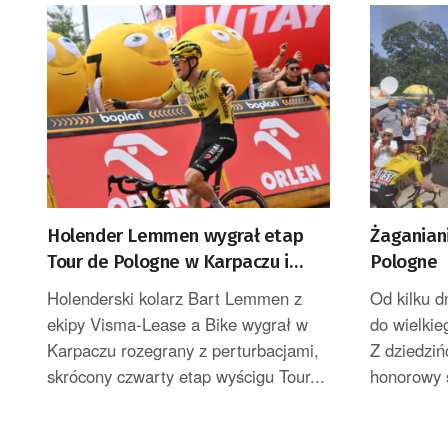
Holender Lemmen wygrał etap
Żaganiani
Tour de Pologne w Karpaczu i
Pologne
został liderem
Holenderski kolarz Bart Lemmen z
Od kilku d
ekipy Visma-Lease a Bike wygrał w
do wielki
Karpaczu rozegrany z perturbacjami,
Z dziedziń
skrócony czwarty etap wyścigu Tour...
honorowy s