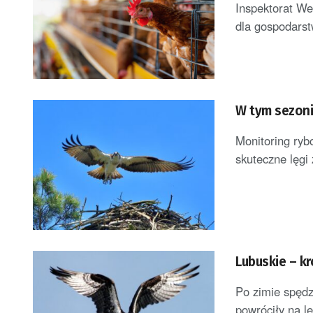
Inspektorat Wet
dla gospodarstw
W tym sezoni
Monitoring ry
skuteczne lęgi 
Lubuskie – k
Po zimie spędz
powróciły na l