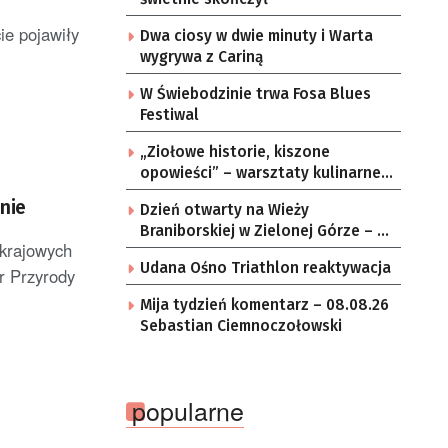
ie pojawiły
Dwa ciosy w dwie minuty i Warta
wygrywa z Cariną
W Świebodzinie trwa Fosa Blues
Festiwal
„Ziołowe historie, kiszone
opowieści” – warsztaty kulinarne w
zielonogórskich sołectwach
nie
Dzień otwarty na Wieży
Braniborskiej w Zielonej Górze – po
 krajowych
raz ostatni w tym roku
Udana Ośno Triathlon reaktywacja
r Przyrody
Mija tydzień komentarz – 08.08.26
Sebastian Ciemnoczołowski
popularne