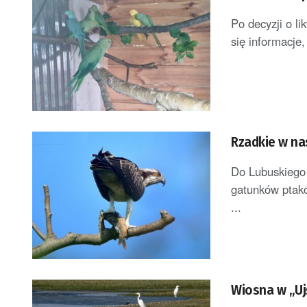
Po decyzji o l
się informacje, 
Rzadkie w na
Do Lubuskiego 
gatunków ptak
...
Wiosna w „Ujś