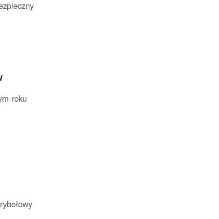
bezpieczny
w
ym roku
 rybołowy