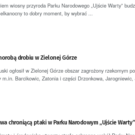
iem wiosny przyroda Parku Narodowego „Ujście Warty” budzi
ielkanocny to dobry moment, by wybrać ...
horobą drobiu w Zielonej Górze
ski ogłosił w Zielonej Górze obszar zagrożony rzekomym 
y m.in. Barcikowic, Zatonia i części Drzonkowa, Jarogniewic,
owa chroniącą ptaki w Parku Narodowym „Ujście Warty