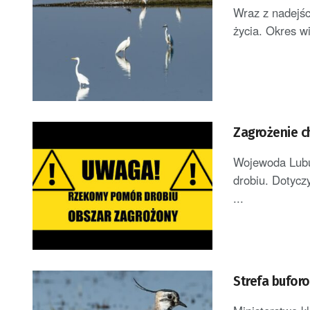
Wraz z nadejśc
życia. Okres w
Zagrożenie c
Wojewoda Lubu
drobiu. Dotycz
...
Strefa bufor