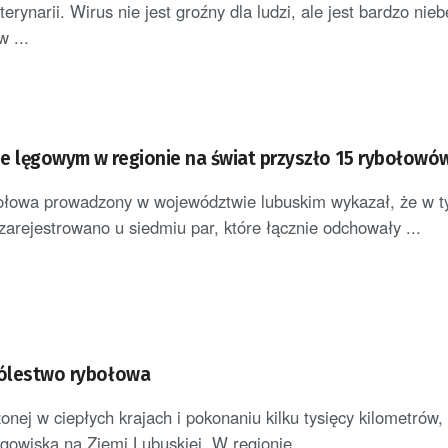
erynarii. Wirus nie jest groźny dla ludzi, ale jest bardzo nie
 ...
e lęgowym w regionie na świat przyszło 15 rybołowó
bołowa prowadzony w województwie lubuskim wykazał, że w t
zarejestrowano u siedmiu par, które łącznie odchowały ...
rólestwo rybołowa
onej w ciepłych krajach i pokonaniu kilku tysięcy kilometrów,
ęgowiska na Ziemi Lubuskiej. W regionie ...