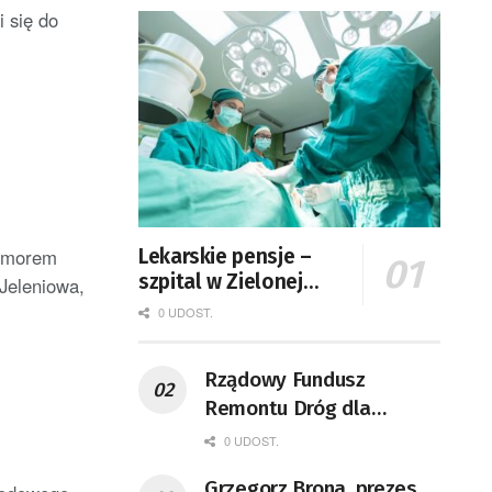
 się do
pomorem
Lekarskie pensje –
szpital w Zielonej
 Jeleniowa,
Górze podaje dane
0 UDOST.
Rządowy Fundusz
Remontu Dróg dla
województwa lubuskiego
0 UDOST.
”
Grzegorz Brona, prezes