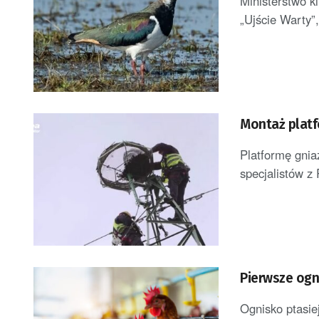
Ministerstwo k
„Ujście Warty”,
Montaż platf
Platformę gni
specjalistów z
Pierwsze ogn
Ognisko ptasie