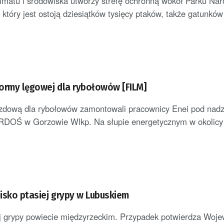
limatu i środowiska utworzy strefę ochronną wokół Parku N
 który jest ostoją dziesiątków tysięcy ptaków, także gatunków 
ormy lęgowej dla rybołowów [FILM]
azdową dla rybołowów zamontowali pracownicy Enei pod nad
 RDOŚ w Gorzowie Wlkp. Na słupie energetycznym w okolicy 
isko ptasiej grypy w Lubuskiem
j grypy powiecie międzyrzeckim. Przypadek potwierdza Woje