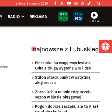
sobota, 8 sierpnia 2026
Y
RADIO
REKLAMA
SŁUCHAJ
Ot
najnowsze z Lubuskiego
Pieczarka na wagę zwycięstwa.
nieco
Odra z drugą wygraną w III lidze
Stilon stracił punkt w ostatniej
akcji meczu
Zorza Ochla udanie rozpoczęła
sezon w klasie okręgowej
Pogoń dobrze zaczęła, ale to Piast
świetnie skończył