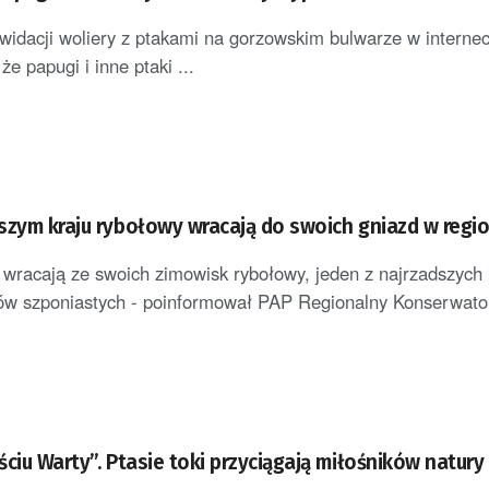
ikwidacji woliery z ptakami na gorzowskim bulwarze w internec
że papugi i inne ptaki ...
szym kraju rybołowy wracają do swoich gniazd w regio
wracają ze swoich zimowisk rybołowy, jeden z najrzadszych
ów szponiastych - poinformował PAP Regionalny Konserwato
ciu Warty”. Ptasie toki przyciągają miłośników natury