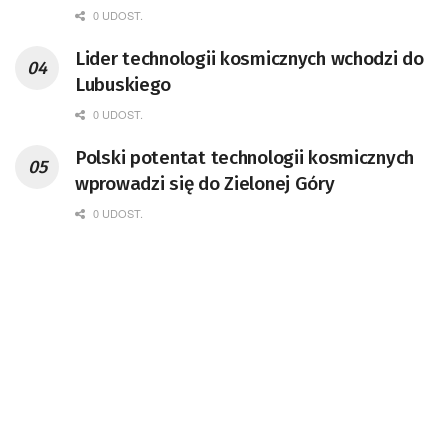
pracownik CERN w Genewie,
0 UDOST.
przedsiębiorca i nauczyciel akademicki,
Lider technologii kosmicznych wchodzi do
doktor habilitowany nauk fizycznych,
Lubuskiego
koordynator Rady Sektorowej ds.
Kompetencji Przemysłu Lotniczo-
0 UDOST.
Kosmicznego oraz członek Komitetu
Polski potentat technologii kosmicznych
Badań Kosmicznych i Satelitarnych PAN.
wprowadzi się do Zielonej Góry
0 UDOST.