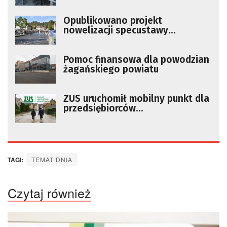
Opublikowano projekt
nowelizacji specustawy
powodziowej. Zmiany w wielu
obszarach
Pomoc finansowa dla powodzian
żagańskiego powiatu
ZUS uruchomił mobilny punkt dla
przedsiębiorców
poszkodowanych w powodzi
TAGI:
TEMAT DNIA
Czytaj również