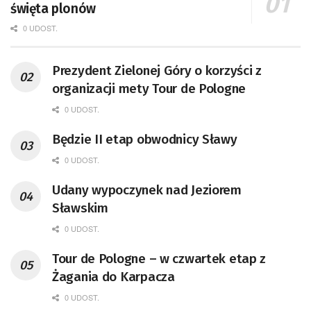
święta plonów
0 UDOST.
Prezydent Zielonej Góry o korzyści z
organizacji mety Tour de Pologne
0 UDOST.
Będzie II etap obwodnicy Sławy
0 UDOST.
Udany wypoczynek nad Jeziorem
Sławskim
0 UDOST.
Tour de Pologne – w czwartek etap z
Żagania do Karpacza
0 UDOST.