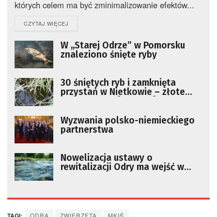
których celem ma być zminimalizowanie efektów...
DETAILS
CZYTAJ WIĘCEJ
W ,,Starej Odrze” w Pomorsku
znaleziono śnięte ryby
30 śniętych ryb i zamknięta
przystań w Nietkowie – złote
algi zakwitły [ZDJĘCIA]
Wyzwania polsko-niemieckiego
partnerstwa
Nowelizacja ustawy o
rewitalizacji Odry ma wejść w
życie jeszcze w tym roku. Rzece
potrzebna jest renaturyzacja
TAGI:
ODRA
ZWIERZĘTA
MKIŚ