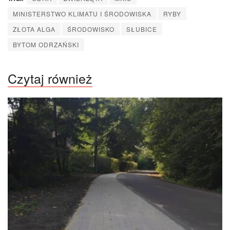
MINISTERSTWO KLIMATU I ŚRODOWISKA
RYBY
ZŁOTA ALGA
ŚRODOWISKO
SŁUBICE
BYTOM ODRZAŃSKI
Czytaj również