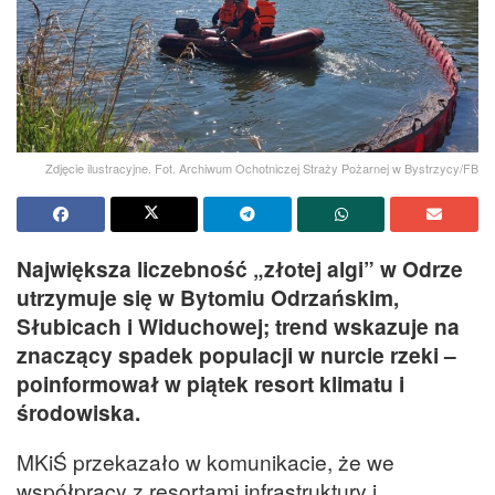
Zdjęcie ilustracyjne. Fot. Archiwum Ochotniczej Straży Pożarnej w Bystrzycy/FB
Największa liczebność „złotej algi” w Odrze
utrzymuje się w Bytomiu Odrzańskim,
Słubicach i Widuchowej; trend wskazuje na
znaczący spadek populacji w nurcie rzeki –
poinformował w piątek resort klimatu i
środowiska.
MKiŚ przekazało w komunikacie, że we
współpracy z resortami infrastruktury i