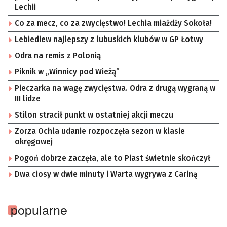
Lechii
Co za mecz, co za zwycięstwo! Lechia miażdży Sokoła!
Lebiediew najlepszy z lubuskich klubów w GP Łotwy
Odra na remis z Polonią
Piknik w „Winnicy pod Wieżą”
Pieczarka na wagę zwycięstwa. Odra z drugą wygraną w
III lidze
Stilon stracił punkt w ostatniej akcji meczu
Zorza Ochla udanie rozpoczęła sezon w klasie
okręgowej
Pogoń dobrze zaczęła, ale to Piast świetnie skończył
Dwa ciosy w dwie minuty i Warta wygrywa z Cariną
popularne