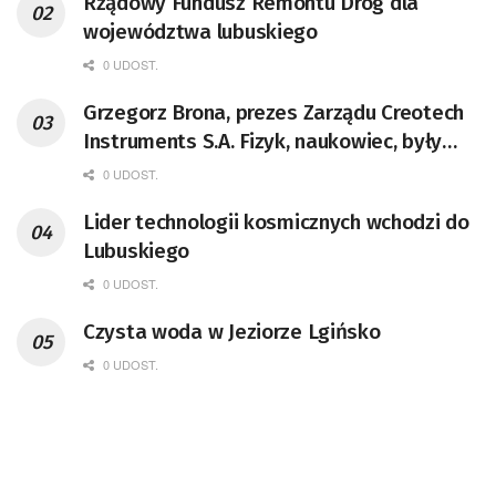
Rządowy Fundusz Remontu Dróg dla
województwa lubuskiego
0 UDOST.
Grzegorz Brona, prezes Zarządu Creotech
Instruments S.A. Fizyk, naukowiec, były
pracownik CERN w Genewie,
0 UDOST.
przedsiębiorca i nauczyciel akademicki,
Lider technologii kosmicznych wchodzi do
doktor habilitowany nauk fizycznych,
Lubuskiego
koordynator Rady Sektorowej ds.
Kompetencji Przemysłu Lotniczo-
0 UDOST.
Kosmicznego oraz członek Komitetu
Czysta woda w Jeziorze Lgińsko
Badań Kosmicznych i Satelitarnych PAN.
0 UDOST.