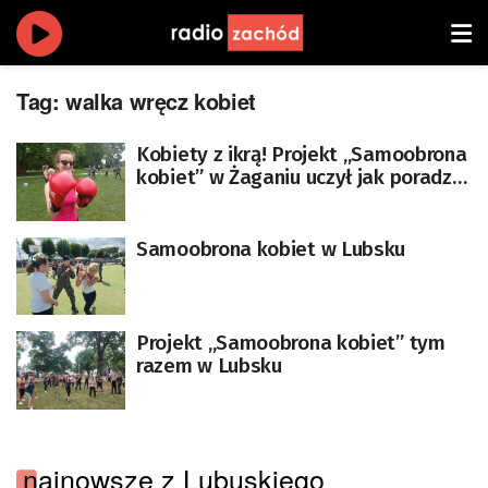
Tag:
walka wręcz kobiet
Kobiety z ikrą! Projekt „Samoobrona
kobiet” w Żaganiu uczył jak poradzić
sobie z napastnikiem [ZDJĘCIA]
Samoobrona kobiet w Lubsku
Projekt „Samoobrona kobiet” tym
razem w Lubsku
najnowsze z Lubuskiego