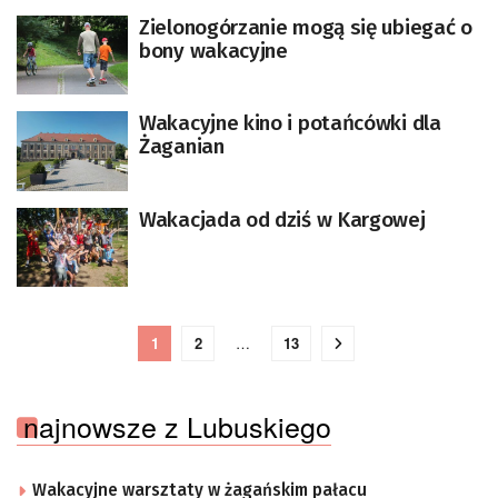
Zielonogórzanie mogą się ubiegać o
bony wakacyjne
Wakacyjne kino i potańcówki dla
Żaganian
Wakacjada od dziś w Kargowej
1
2
…
13
najnowsze z Lubuskiego
Wakacyjne warsztaty w żagańskim pałacu