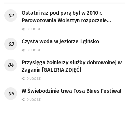
Ostatni raz pod parą był w 2010 r.
Parowozownia Wolsztyn rozpocznie
remont unikatowego Tr5-65
0 UDOST.
Czysta woda w Jeziorze Lgińsko
0 UDOST.
Przysięga żołnierzy służby dobrowolnej w
Żaganiu [GALERIA ZDJĘĆ]
0 UDOST.
W Świebodzinie trwa Fosa Blues Festiwal
0 UDOST.