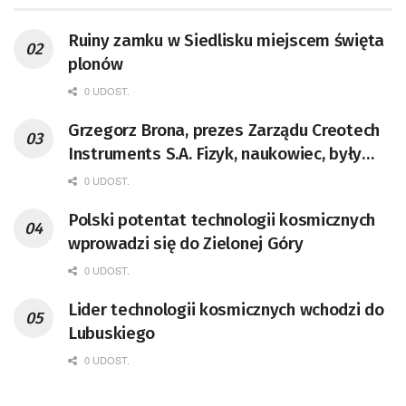
Ruiny zamku w Siedlisku miejscem święta
plonów
0 UDOST.
Grzegorz Brona, prezes Zarządu Creotech
Instruments S.A. Fizyk, naukowiec, były
pracownik CERN w Genewie,
0 UDOST.
przedsiębiorca i nauczyciel akademicki,
Polski potentat technologii kosmicznych
doktor habilitowany nauk fizycznych,
wprowadzi się do Zielonej Góry
koordynator Rady Sektorowej ds.
Kompetencji Przemysłu Lotniczo-
0 UDOST.
Kosmicznego oraz członek Komitetu
Lider technologii kosmicznych wchodzi do
Badań Kosmicznych i Satelitarnych PAN.
Lubuskiego
0 UDOST.