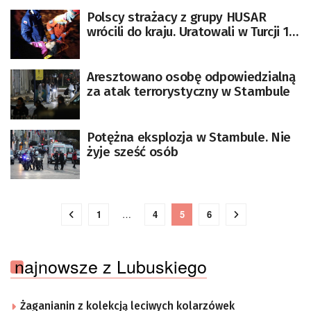
Polscy strażacy z grupy HUSAR
wrócili do kraju. Uratowali w Turcji 12
osób
Aresztowano osobę odpowiedzialną
za atak terrorystyczny w Stambule
Potężna eksplozja w Stambule. Nie
żyje sześć osób
1
…
4
5
6
najnowsze z Lubuskiego
Żaganianin z kolekcją leciwych kolarzówek