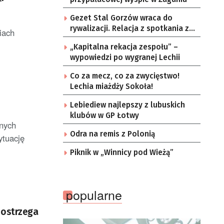
Gezet Stal Gorzów wraca do
rywalizacji. Relacja z spotkania z
iach
częstochowskimi lwami u nas!
„Kapitalna rekacja zespołu” –
wypowiedzi po wygranej Lechii
Co za mecz, co za zwycięstwo!
Lechia miażdży Sokoła!
Lebiediew najlepszy z lubuskich
klubów w GP Łotwy
śnych
Odra na remis z Polonią
ytuację
Piknik w „Winnicy pod Wieżą”
popularne
 ostrzega