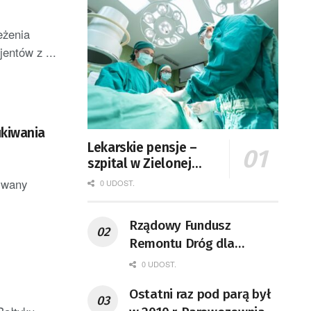
eżenia
ntów z ...
ukiwania
Lekarskie pensje –
szpital w Zielonej
Górze podaje dane
kiwany
0 UDOST.
Rządowy Fundusz
Remontu Dróg dla
województwa lubuskiego
0 UDOST.
Ostatni raz pod parą był