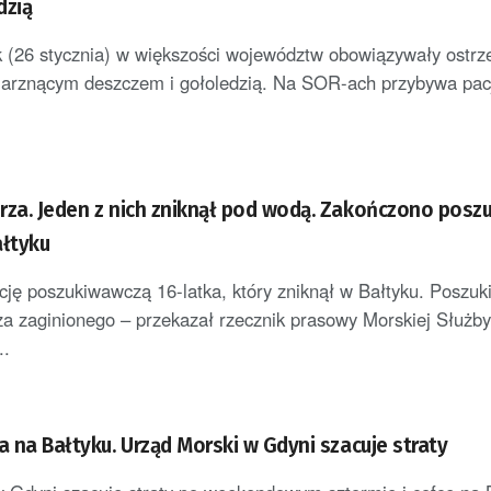
dzią
 (26 stycznia) w większości województw obowiązywały ostrz
rznącym deszczem i gołoledzią. Na SOR-ach przybywa pacje
rza. Jeden z nich zniknął pod wodą. Zakończono posz
ałtyku
ję poszukiwawczą 16-latka, który zniknął w Bałtyku. Poszu
za zaginionego – przekazał rzecznik prasowy Morskiej Służby
..
a na Bałtyku. Urząd Morski w Gdyni szacuje straty