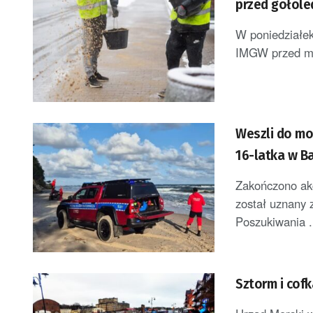
przed gołole
W poniedziałek
IMGW przed ma
Weszli do mo
16-latka w B
Zakończono akc
został uznany 
Poszukiwania .
Sztorm i cofk