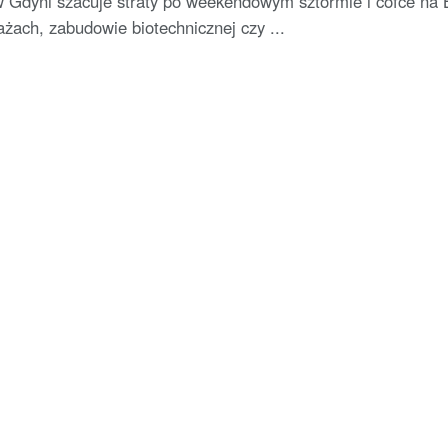
 Gdyni szacuje straty po weekendowym sztormie i cofce na 
ażach, zabudowie biotechnicznej czy ...