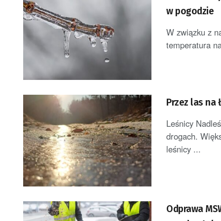
w pogodzie
W związku z na
temperatura na 
Przez las na 
Leśnicy Nadleś
drogach. Więks
leśnicy ...
Odprawa MSWi