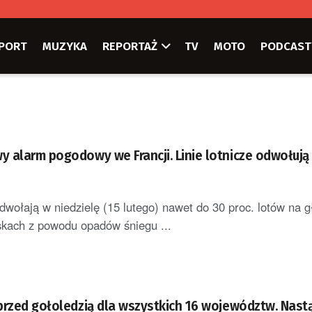
PORT
MUZYKA
REPORTAŻ
TV
MOTO
PODCAST
 alarm pogodowy we Francji. Linie lotnicze odwołują
 odwołają w niedzielę (15 lutego) nawet do 30 proc. lotów na 
iskach z powodu opadów śniegu ...
przed gołoledzią dla wszystkich 16 województw. Nastą