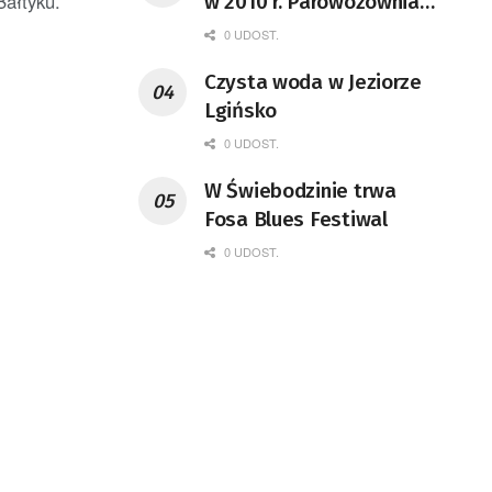
Bałtyku.
w 2010 r. Parowozownia
Wolsztyn rozpocznie
0 UDOST.
remont unikatowego Tr5-
Czysta woda w Jeziorze
65
Lgińsko
0 UDOST.
W Świebodzinie trwa
Fosa Blues Festiwal
0 UDOST.