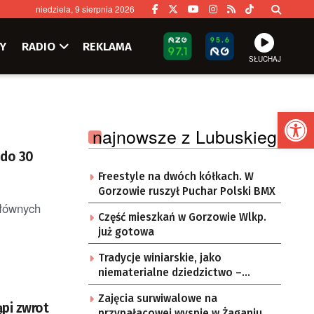
niedziela, 9 sierpnia 2026
Y
RADIO
REKLAMA
SŁUCHAJ
Ot
najnowsze z Lubuskiego
 do 30
Freestyle na dwóch kółkach. W
Gorzowie ruszył Puchar Polski BMX
głównych
Część mieszkań w Gorzowie Wlkp.
już gotowa
Tradycje winiarskie, jako
niematerialne dziedzictwo –
konsultacje i projekt
Zajęcia surwiwalowe na
pi zwrot
przypałacowej wyspie w Żaganiu