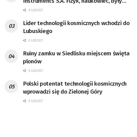
Instruments S.A. Fizyk, naukowiec, były
pracownik CERN w Genewie,
0 UDOST.
przedsiębiorca i nauczyciel akademicki,
Lider technologii kosmicznych wchodzi do
doktor habilitowany nauk fizycznych,
Lubuskiego
koordynator Rady Sektorowej ds.
Kompetencji Przemysłu Lotniczo-
0 UDOST.
Kosmicznego oraz członek Komitetu
Ruiny zamku w Siedlisku miejscem święta
Badań Kosmicznych i Satelitarnych PAN.
plonów
0 UDOST.
Polski potentat technologii kosmicznych
wprowadzi się do Zielonej Góry
0 UDOST.