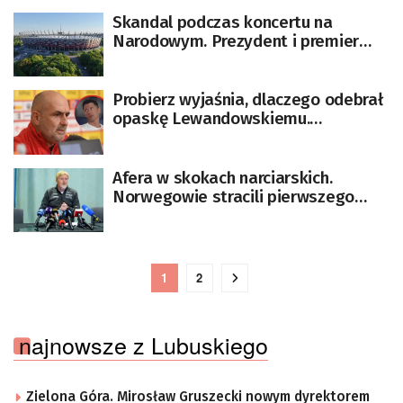
Skandal podczas koncertu na
Narodowym. Prezydent i premier
zabierają głos [AKTUALIZACJA]
Probierz wyjaśnia, dlaczego odebrał
opaskę Lewandowskiemu.
Lewandowski: Zawiódł moje
zaufanie
Afera w skokach narciarskich.
Norwegowie stracili pierwszego
sponsora
1
2
najnowsze z Lubuskiego
Zielona Góra. Mirosław Gruszecki nowym dyrektorem