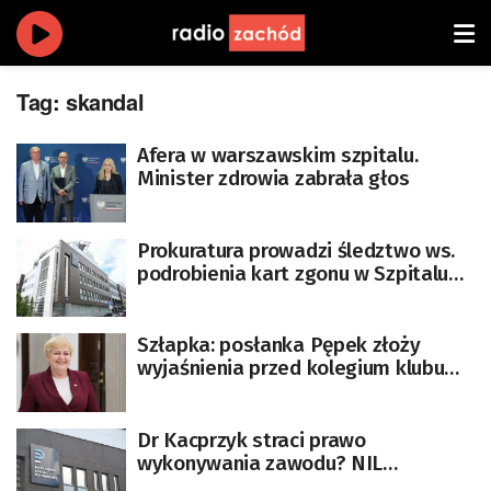
Tag:
skandal
Afera w warszawskim szpitalu.
Minister zdrowia zabrała głos
Prokuratura prowadzi śledztwo ws.
podrobienia kart zgonu w Szpitalu
Południowym
Szłapka: posłanka Pępek złoży
wyjaśnienia przed kolegium klubu
KO
Dr Kacprzyk straci prawo
wykonywania zawodu? NIL
komentuje