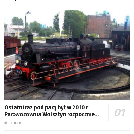
Ostatni raz pod parą był w 2010 r.
Parowozownia Wolsztyn rozpocznie
remont unikatowego Tr5-65
0 UDOST.