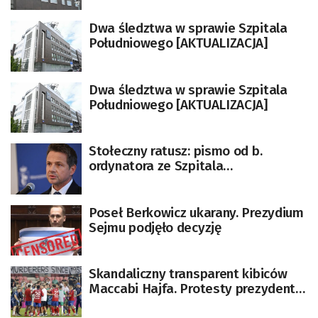
Dwa śledztwa w sprawie Szpitala
Południowego [AKTUALIZACJA]
Dwa śledztwa w sprawie Szpitala
Południowego [AKTUALIZACJA]
Stołeczny ratusz: pismo od b.
ordynatora ze Szpitala
Południowego oficjalnie nie
wpłynęło do urzędu
[AKTUALIZOWANY]
Poseł Berkowicz ukarany. Prezydium
Sejmu podjęło decyzję
Skandaliczny transparent kibiców
Maccabi Hajfa. Protesty prezydenta
i ministrów