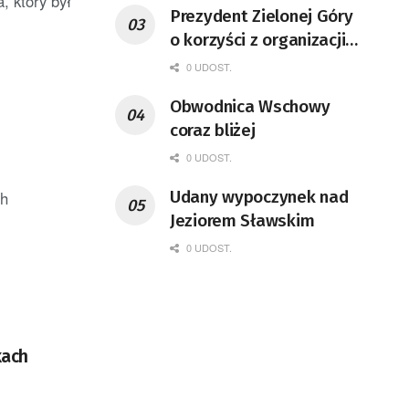
, który był
Prezydent Zielonej Góry
o korzyści z organizacji
mety Tour de Pologne
0 UDOST.
Obwodnica Wschowy
coraz bliżej
0 UDOST.
Udany wypoczynek nad
ch
Jeziorem Sławskim
0 UDOST.
kach