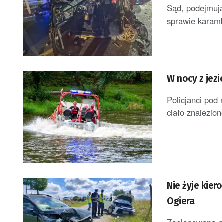
Sąd, podejmują
sprawie karambo
W nocy z jezi
Policjanci pod
ciało znalezio
Nie żyje kie
Ogiera