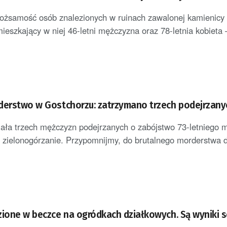
tożsamość osób znalezionych w ruinach zawalonej kamienicy
ieszkający w niej 46-letni mężczyzna oraz 78-letnia kobieta –
derstwo w Gostchorzu: zatrzymano trzech podejrzany
mała trzech mężczyzn podejrzanych o zabójstwo 73-letniego 
 zielonogórzanie. Przypomnijmy, do brutalnego morderstwa 
zione w beczce na ogródkach działkowych. Są wyniki s