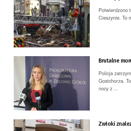
Potwierdzono 
Cieszynie. To m
Brutalne mor
Policja zatrzy
Gostchorza. To
nocy z ...
Zwłoki znale