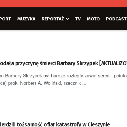
PORT
MUZYKA
REPORTAŻ
TV
MOTO
PODCAST
podała przyczynę śmierci Barbary Skrzypek [AKTUALIZ
u Barbary Skrzypek był bardzo rozległy zawał serca - poin
a) prok. Norbert A. Woliński, rzecznik ...
erdzili tożsamość ofiar katastrofy w Cieszynie