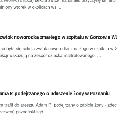
 wtorek (2 lipca) sekcja zwłok ma ustalić przyczynę śmierci
iniony wtorek w okolicach wsi ...
i zwłok noworodka zmarłego w szpitalu w Gorzowie Wl
 odbyła się sekcja zwłok noworodka zmarłego w szpitalu w 
ekcji wskazują na zespół dziecka maltretowanego. ...
dama R. podejrzanego o uduszenie żony w Poznaniu
ce trafił do aresztu Adam R. podejrzany o zabicie żony - zde
zerwca) poznański sąd. ...