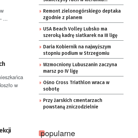
Gorzowa Wlkp. jednym pasem
 w
Remont zielonogórskiego deptaka
 ...
zgodnie z planem
USA Beach Volley Lubsko ma
szeroką kadrę siatkarek na III ligę
Daria Kobiernik na najwyższym
stopniu podium w Strzegomiu
ch
Wzmocniony Lubuszanin zaczyna
marsz po IV ligę
mieszkańca
Ośno Cross Triathlon wraca w
doszło w
sobotę
Przy żarskich cmentarzach
powstaną zniczodzielnie
ekcji
popularne