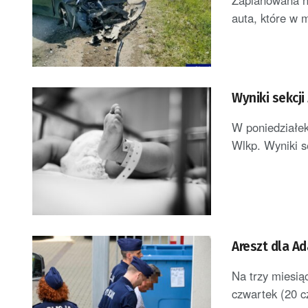
Zaplanowana na
auta, które w m
Wyniki sekcj
W poniedziałek
Wlkp. Wyniki s
Areszt dla A
Na trzy miesią
czwartek (20 c