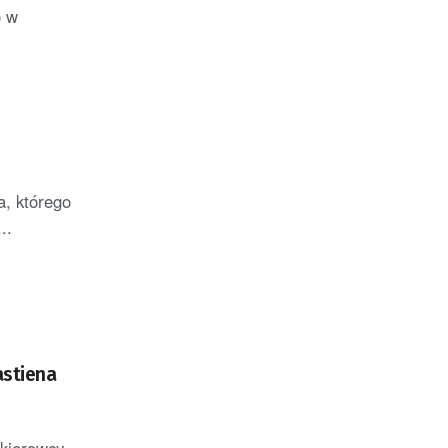
o w
a, którego
..
astiena