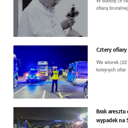
W sobotę (9 li
ofiarą brutaln
Cztery ofiar
We wtorek (22 
kolejnych ofia
Brak aresztu
wypadek na 