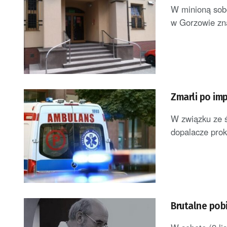
W minioną sobo
w Gorzowie zna
Zmarli po im
W związku ze ś
dopalacze proku
Brutalne pobi