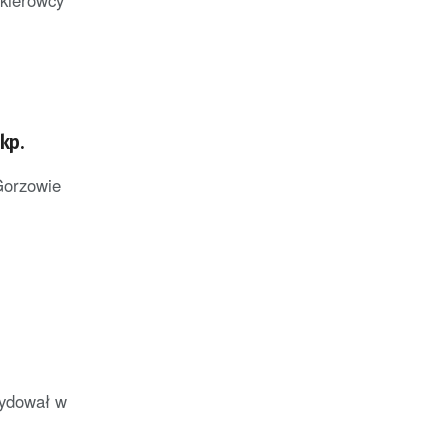
 kierowcy
kp.
Gorzowie
cydował w