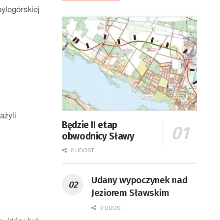
ylogórskiej
ażyli
Będzie II etap
obwodnicy Sławy
0 UDOST.
Udany wypoczynek nad
Jeziorem Sławskim
0 UDOST.