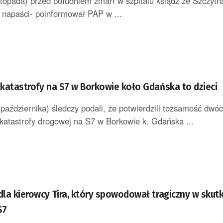
stopada) przed południem zmarł w szpitalu ksiądz ze Szczytna
ej napaści- poinformował PAP w ...
y katastrofy na S7 w Borkowie koło Gdańska to dzieci
października) śledczy podali, że potwierdzili tożsamość dwó
r katastrofy drogowej na S7 w Borkowie k. Gdańska ...
 dla kierowcy Tira, który spowodował tragiczny w skut
S7