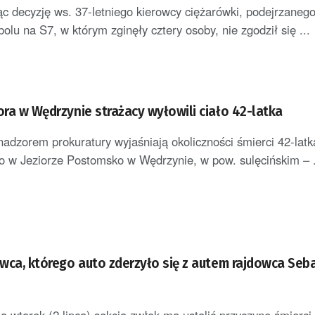
c decyzję ws. 37-letniego kierowcy ciężarówki, podejrzaneg
lu na S7, w którym zginęły cztery osoby, nie zgodził się ...
ora w Wędrzynie strażacy wyłowili ciało 42-latka
 nadzorem prokuratury wyjaśniają okoliczności śmierci 42-latk
no w Jeziorze Postomsko w Wędrzynie, w pow. sulęcińskim – .
rowca, którego auto zderzyło się z autem rajdowca Seb