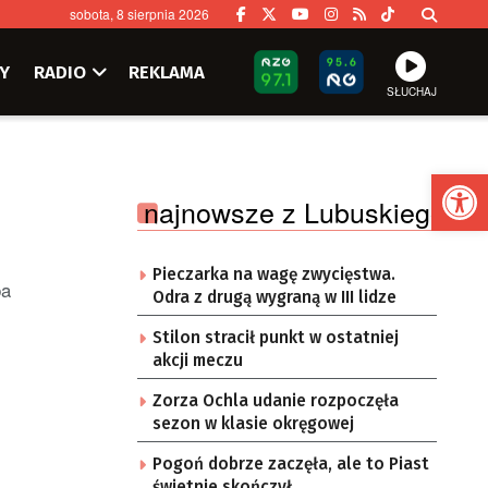
sobota, 8 sierpnia 2026
Y
RADIO
REKLAMA
SŁUCHAJ
Ot
najnowsze z Lubuskiego
Pieczarka na wagę zwycięstwa.
ba
Odra z drugą wygraną w III lidze
Stilon stracił punkt w ostatniej
akcji meczu
Zorza Ochla udanie rozpoczęła
sezon w klasie okręgowej
Pogoń dobrze zaczęła, ale to Piast
świetnie skończył