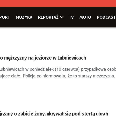
PORT
MUZYKA
REPORTAŻ
TV
MOTO
PODCAST
ło mężczyzny na jeziorze w Lubniewicach
Lubniewicach w poniedziałek (10 czerwca) przypadkowa oso
ujące ciało. Policja poinformowała, że to starszy mężczyzna.
jrzany o zabicie żony, ukrywał się pod stertą ubrań