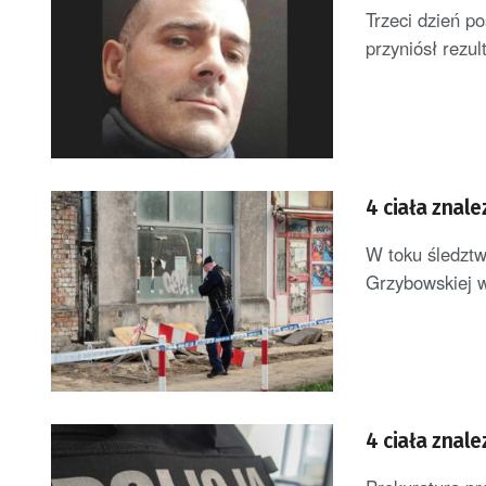
Trzeci dzień p
przyniósł rezul
4 ciała znal
W toku śledztw
Grzybowskiej w
4 ciała znal