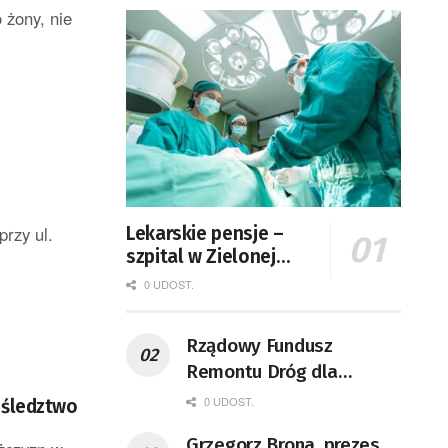
 żony, nie
rzy ul.
Lekarskie pensje –
szpital w Zielonej
Górze podaje dane
0 UDOST.
Rządowy Fundusz
Remontu Dróg dla
województwa lubuskiego
0 UDOST.
a śledztwo
Grzegorz Brona, prezes