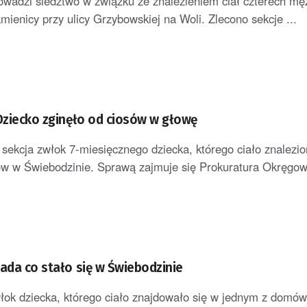
owadzi śledztwo w związku ze znalezieniem ciał czterech m
mienicy przy ulicy Grzybowskiej na Woli. Zlecono sekcje ...
 Dziecko zginęło od ciosów w głowę
 sekcja zwłok 7-miesięcznego dziecka, którego ciało znalezi
w w Świebodzinie. Sprawą zajmuje się Prokuratura Okręgowa
bada co stało się w Świebodzinie
łok dziecka, którego ciało znajdowało się w jednym z domó