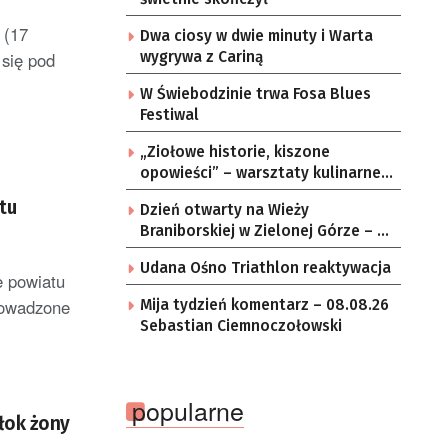
 (17
Dwa ciosy w dwie minuty i Warta
 się pod
wygrywa z Cariną
W Świebodzinie trwa Fosa Blues
Festiwal
„Ziołowe historie, kiszone
opowieści” – warsztaty kulinarne w
zielonogórskich sołectwach
tu
Dzień otwarty na Wieży
Braniborskiej w Zielonej Górze – po
raz ostatni w tym roku
Udana Ośno Triathlon reaktywacja
e powiatu
rowadzone
Mija tydzień komentarz – 08.08.26
Sebastian Ciemnoczołowski
popularne
włok żony