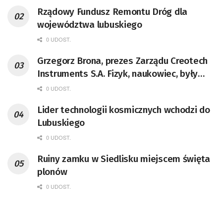
Rządowy Fundusz Remontu Dróg dla
województwa lubuskiego
0 UDOST.
Grzegorz Brona, prezes Zarządu Creotech
Instruments S.A. Fizyk, naukowiec, były
pracownik CERN w Genewie,
0 UDOST.
przedsiębiorca i nauczyciel akademicki,
Lider technologii kosmicznych wchodzi do
doktor habilitowany nauk fizycznych,
Lubuskiego
koordynator Rady Sektorowej ds.
Kompetencji Przemysłu Lotniczo-
0 UDOST.
Kosmicznego oraz członek Komitetu
Ruiny zamku w Siedlisku miejscem święta
Badań Kosmicznych i Satelitarnych PAN.
plonów
0 UDOST.