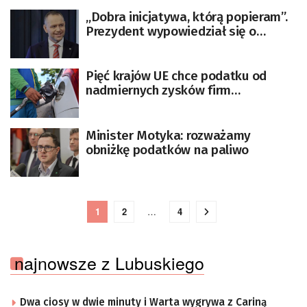
„Dobra inicjatywa, którą popieram”.
Prezydent wypowiedział się o
projekcie Polska2050
Pięć krajów UE chce podatku od
nadmiernych zysków firm
paliwowych
Minister Motyka: rozważamy
obniżkę podatków na paliwo
1
2
…
4
najnowsze z Lubuskiego
Dwa ciosy w dwie minuty i Warta wygrywa z Cariną