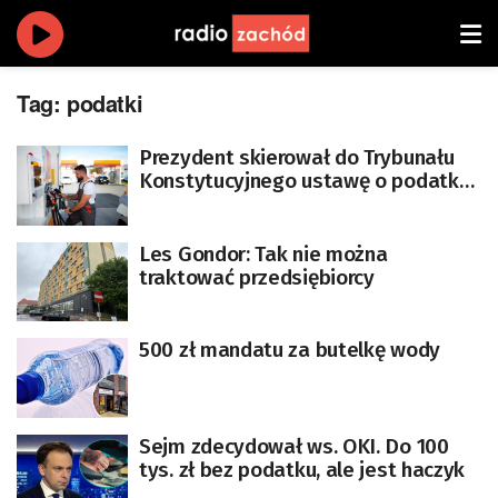
Tag:
podatki
Prezydent skierował do Trybunału
Konstytucyjnego ustawę o podatku
od nadzwyczajnych zysków firm
paliwowych
Les Gondor: Tak nie można
traktować przedsiębiorcy
500 zł mandatu za butelkę wody
Sejm zdecydował ws. OKI. Do 100
tys. zł bez podatku, ale jest haczyk