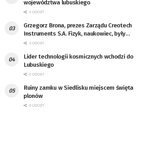
województwa lubuskiego
0 UDOST.
Grzegorz Brona, prezes Zarządu Creotech
Instruments S.A. Fizyk, naukowiec, były
pracownik CERN w Genewie,
0 UDOST.
przedsiębiorca i nauczyciel akademicki,
Lider technologii kosmicznych wchodzi do
doktor habilitowany nauk fizycznych,
Lubuskiego
koordynator Rady Sektorowej ds.
Kompetencji Przemysłu Lotniczo-
0 UDOST.
Kosmicznego oraz członek Komitetu
Ruiny zamku w Siedlisku miejscem święta
Badań Kosmicznych i Satelitarnych PAN.
plonów
0 UDOST.