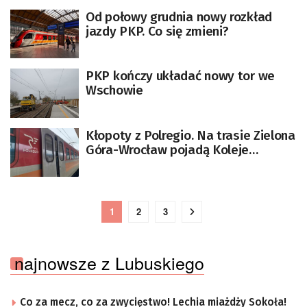
Od połowy grudnia nowy rozkład
jazdy PKP. Co się zmieni?
PKP kończy układać nowy tor we
Wschowie
Kłopoty z Polregio. Na trasie Zielona
Góra-Wrocław pojadą Koleje
Dolnośląskie
1
2
3
najnowsze z Lubuskiego
Co za mecz, co za zwycięstwo! Lechia miażdży Sokoła!