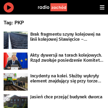
Tag:
PKP
Brak fragmentu szyny kolejowej na
linii kolejowej Sławięcice –
Rudziniec, przyczyną
prawdopodobnie mróz
Akty dywersji na torach kolejowych.
Rząd zwołuje posiedzenie Komitetu
ds. Bezpieczeństwa Narodowego
Incydenty na kolei. Służby wykryły
element znajdujący się przy torze
[AKTUALIZOWANY]
Jasień chce przejąć budynek dworca